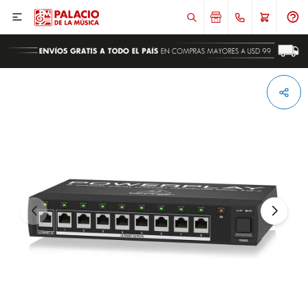

ENVIAR