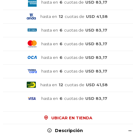
hasta en
6
cuotas de
USD 83,17
hasta en
12
cuotas de
USD 41,58
hasta en
6
cuotas de
USD 83,17
hasta en
6
cuotas de
USD 83,17
hasta en
6
cuotas de
USD 83,17
hasta en
6
cuotas de
USD 83,17
hasta en
12
cuotas de
USD 41,58
hasta en
6
cuotas de
USD 83,17
UBICAR EN TIENDA
¡Sumate a la forma más ágil de
¡Sumate a la forma más ágil de
¡Sumate a la forma más ágil de
comprar!
comprar!
comprar!
Descripción