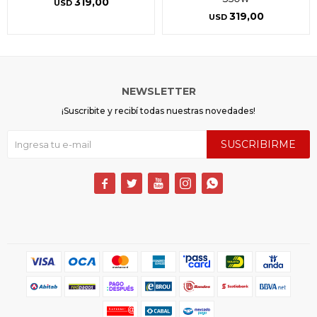
319,00
USD
319,00
USD
NEWSLETTER
¡Suscribite y recibí todas nuestras novedades!
SUSCRIBIRME




