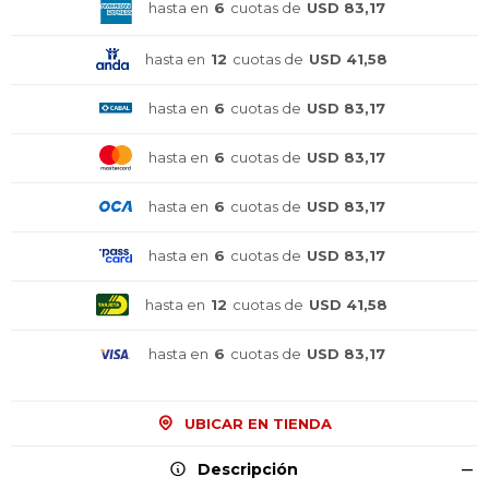
hasta en
6
cuotas de
USD 83,17
hasta en
12
cuotas de
USD 41,58
hasta en
6
cuotas de
USD 83,17
hasta en
6
cuotas de
USD 83,17
hasta en
6
cuotas de
USD 83,17
hasta en
6
cuotas de
USD 83,17
hasta en
12
cuotas de
USD 41,58
hasta en
6
cuotas de
USD 83,17
UBICAR EN TIENDA
¡Sumate a la forma más ágil de
¡Sumate a la forma más ágil de
¡Sumate a la forma más ágil de
Descripción
comprar!
comprar!
comprar!