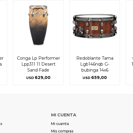
er
Conga Lp Performer
Redoblante Tama
a
Lpp311 11 Desert
Lgb146nqb G-
Sand Fade
bubinga 14x6
629,00
659,00
USD
USD
MI CUENTA
es
Mi cuenta
Mis compras