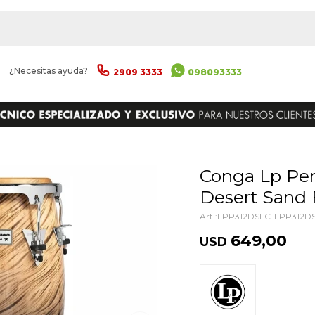
|
¿Necesitas ayuda?
2909 3333
098093333
ENVIAR
Conga Lp Performer Lpp311 11 3/4
Desert Sand
LPP312DSFC-LPP312D
649,00
USD