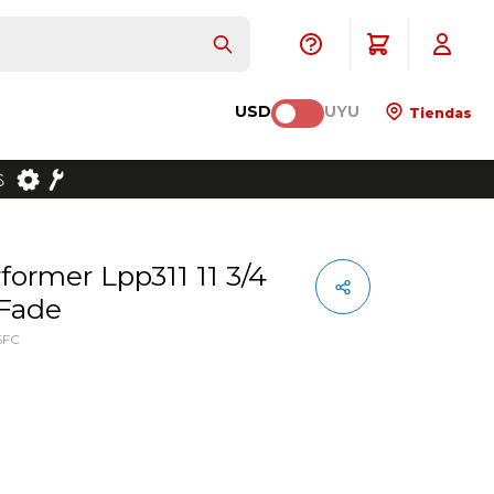
USD
UYU
Tiendas
 Fade
SFC