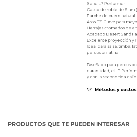
Serie LP Performer
Fecha de nacimiento
Fecha de nacimiento
Fecha de nacimiento
Elegís Pago Después como metodo de pago
Elegís Pago Después como metodo de pago
Elegís Pago Después como metodo de pago
Casco de roble de Siam 
* sujeto a aprobación crediticia. El monto disponible
* sujeto a aprobación crediticia. El monto disponible
* sujeto a aprobación crediticia. El monto disponible
Parche de cuero natural
puede variar por comercio
puede variar por comercio
puede variar por comercio
Aros EZ-Curve para mayo
Día
Día
Día
Mes
Mes
Mes
Año
Año
Año
Herrajes cromados de alt
Acabado Desert Sand F
Continuar
Continuar
Continuar
Excelente proyección y r
Ideal para salsa, timba, l
percusión latina.
Diseñado para percusioni
durabilidad, el LP Perfor
y con la reconocida cali
Métodos y costos
PRODUCTOS QUE TE PUEDEN INTERESAR