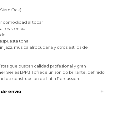
(Siam Oak)
r comodidad al tocar
a resistencia
ade
espuesta tonal
atin jazz, música afrocubana y otros estilos de
stas que buscan calidad profesional y gran
mer Series LPP311 ofrece un sonido brillante, definido
dad de construcción de Latin Percussion.
 de envío