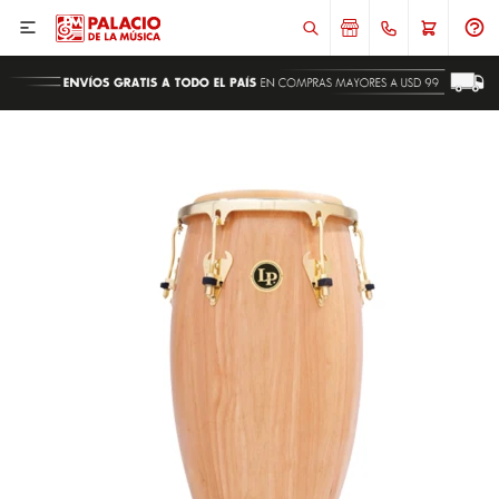

ENVIAR