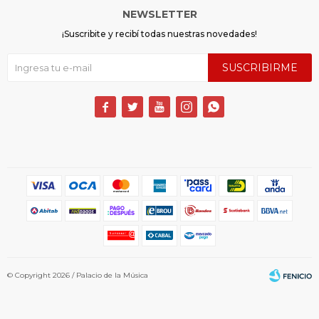
NEWSLETTER
¡Suscribite y recibí todas nuestras novedades!
SUSCRIBIRME





© Copyright 2026 / Palacio de la Música