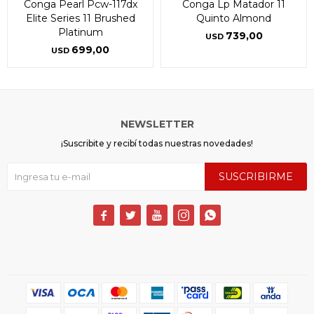
Conga Pearl Pcw-117dx
Conga Lp Matador 11
Elite Series 11 Brushed
Quinto Almond
Platinum
739,00
USD
699,00
USD
NEWSLETTER
¡Suscribite y recibí todas nuestras novedades!
SUSCRIBIRME




