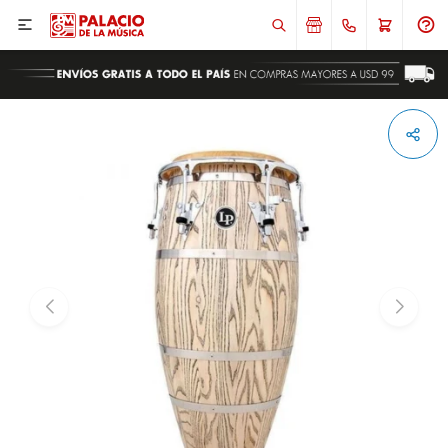

ENVIAR