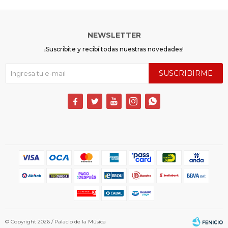
NEWSLETTER
¡Suscribite y recibí todas nuestras novedades!
SUSCRIBIRME





© Copyright 2026 / Palacio de la Música