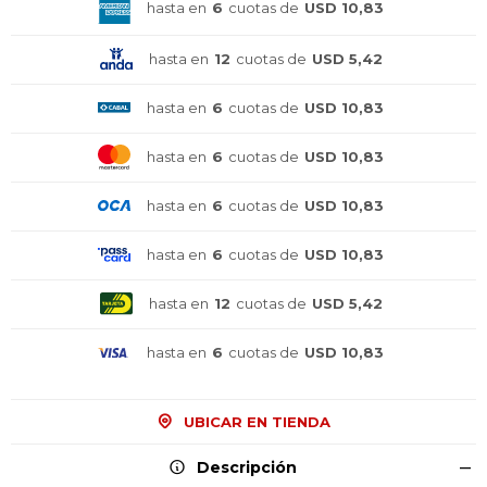
hasta en
6
cuotas de
USD 10,83
hasta en
12
cuotas de
USD 5,42
hasta en
6
cuotas de
USD 10,83
hasta en
6
cuotas de
USD 10,83
hasta en
6
cuotas de
USD 10,83
hasta en
6
cuotas de
USD 10,83
hasta en
12
cuotas de
USD 5,42
hasta en
6
cuotas de
USD 10,83
¡Sumate a la forma más ágil de
¡Sumate a la forma más ágil de
¡Sumate a la forma más ágil de
UBICAR EN TIENDA
comprar!
comprar!
comprar!
Comprá en 3 cuotas sin recargo o hasta en
Comprá en 3 cuotas sin recargo o hasta en
Comprá en 3 cuotas sin recargo o hasta en
Descripción
12 cuotas * ¡Solo con tu cédula!
12 cuotas * ¡Solo con tu cédula!
12 cuotas * ¡Solo con tu cédula!