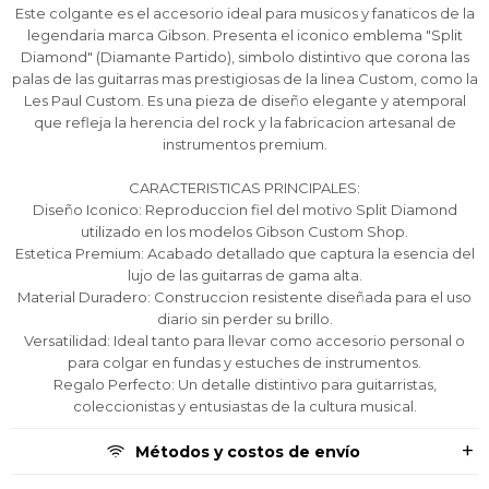
Este colgante es el accesorio ideal para musicos y fanaticos de la
* sujeto aprobación crediticia.
* sujeto aprobación crediticia.
* sujeto aprobación crediticia.
legendaria marca Gibson. Presenta el iconico emblema "Split
Comprá ahora y Pagá
Comprá ahora y Pagá
Comprá ahora y Pagá
Verifica si estás calificado para comprar con
Verifica si estás calificado para comprar con
Verifica si estás calificado para comprar con
Diamond" (Diamante Partido), simbolo distintivo que corona las
Pago Después:
Pago Después:
Pago Después:
Después, hasta en 12
Después, hasta en 12
Después, hasta en 12
Estás calificado para comprar usando Pago
Estás calificado para comprar usando Pago
Estás calificado para comprar usando Pago
palas de las guitarras mas prestigiosas de la linea Custom, como la
Ups!
Ups!
Ups!
cuotas y sin tocar tu
cuotas y sin tocar tu
cuotas y sin tocar tu
Después.
Después.
Después.
Cédula de identidad
Cédula de identidad
Cédula de identidad
Les Paul Custom. Es una pieza de diseño elegante y atemporal
tarjeta de crédito
tarjeta de crédito
tarjeta de crédito
Parece que no tenes oferta, lamentamos
Parece que no tenes oferta, lamentamos
Parece que no tenes oferta, lamentamos
¡Algo salió mal!
¡Algo salió mal!
¡Algo salió mal!
que refleja la herencia del rock y la fabricacion artesanal de
¡Tenés hasta
¡Tenés hasta
¡Tenés hasta
para comprar en las cuotas que
para comprar en las cuotas que
para comprar en las cuotas que
el inconveniente, por cualquier duda
el inconveniente, por cualquier duda
el inconveniente, por cualquier duda
instrumentos premium.
Por favor intenta nuevamente mas tarde.
Por favor intenta nuevamente mas tarde.
Por favor intenta nuevamente mas tarde.
Celular
Celular
Celular
prefieras!
prefieras!
prefieras!
contactanos en
contactanos en
contactanos en
preguntas@pagodespues.com.uy
preguntas@pagodespues.com.uy
preguntas@pagodespues.com.uy
Elegí tus productos preferidos
Elegí tus productos preferidos
Elegí tus productos preferidos
CARACTERISTICAS PRINCIPALES:
Fecha de nacimiento
Fecha de nacimiento
Fecha de nacimiento
Elegís Pago Después como metodo de pago
Elegís Pago Después como metodo de pago
Elegís Pago Después como metodo de pago
Diseño Iconico: Reproduccion fiel del motivo Split Diamond
utilizado en los modelos Gibson Custom Shop.
* sujeto a aprobación crediticia. El monto disponible
* sujeto a aprobación crediticia. El monto disponible
* sujeto a aprobación crediticia. El monto disponible
Estetica Premium: Acabado detallado que captura la esencia del
puede variar por comercio
puede variar por comercio
puede variar por comercio
Día
Día
Día
Mes
Mes
Mes
Año
Año
Año
lujo de las guitarras de gama alta.
Material Duradero: Construccion resistente diseñada para el uso
Continuar
Continuar
Continuar
diario sin perder su brillo.
Versatilidad: Ideal tanto para llevar como accesorio personal o
para colgar en fundas y estuches de instrumentos.
Regalo Perfecto: Un detalle distintivo para guitarristas,
coleccionistas y entusiastas de la cultura musical.
Métodos y costos de envío