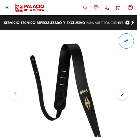

ENVIAR