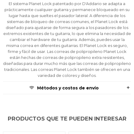
Después, hasta en 12
Después, hasta en 12
Después, hasta en 12
Estás calificado para comprar usando Pago
Estás calificado para comprar usando Pago
Estás calificado para comprar usando Pago
El sistema Planet Lock patentado por D'Addario se adapta a
Ups!
Ups!
Ups!
cuotas y sin tocar tu
cuotas y sin tocar tu
cuotas y sin tocar tu
Después.
Después.
Después.
Cédula de identidad
Cédula de identidad
Cédula de identidad
prácticamente cualquier guitarra y permanece bloqueado en su
tarjeta de crédito
tarjeta de crédito
tarjeta de crédito
Parece que no tenes oferta, lamentamos
Parece que no tenes oferta, lamentamos
Parece que no tenes oferta, lamentamos
¡Algo salió mal!
¡Algo salió mal!
¡Algo salió mal!
lugar hasta que sueltes el pasador lateral. A diferencia de los
¡Tenés hasta
¡Tenés hasta
¡Tenés hasta
para comprar en las cuotas que
para comprar en las cuotas que
para comprar en las cuotas que
el inconveniente, por cualquier duda
el inconveniente, por cualquier duda
el inconveniente, por cualquier duda
sistemas de bloqueo de correas comunes, el Planet Lock está
Por favor intenta nuevamente mas tarde.
Por favor intenta nuevamente mas tarde.
Por favor intenta nuevamente mas tarde.
Celular
Celular
Celular
prefieras!
prefieras!
prefieras!
contactanos en
contactanos en
contactanos en
diseñado para ajustarse de forma segura a los pasadores de los
preguntas@pagodespues.com.uy
preguntas@pagodespues.com.uy
preguntas@pagodespues.com.uy
Elegí tus productos preferidos
Elegí tus productos preferidos
Elegí tus productos preferidos
extremos existentes de tu guitarra, lo que elimina la necesidad de
Fecha de nacimiento
Fecha de nacimiento
Fecha de nacimiento
Elegís Pago Después como metodo de pago
Elegís Pago Después como metodo de pago
Elegís Pago Después como metodo de pago
cambiar el hardware de tu guitarra. Además, puedes usar la
misma correa en diferentes guitarras. El Planet Lock es seguro,
* sujeto a aprobación crediticia. El monto disponible
* sujeto a aprobación crediticia. El monto disponible
* sujeto a aprobación crediticia. El monto disponible
firme y fácil de usar. Las correas de polipropileno Planet Lock
puede variar por comercio
puede variar por comercio
puede variar por comercio
Día
Día
Día
Mes
Mes
Mes
Año
Año
Año
están hechas de correas de polipropileno extra resistentes,
diseñadas para durar mucho más que las correas de polipropileno
Continuar
Continuar
Continuar
tradicionales. Las correas Planet Lock también se ofrecen en una
variedad de colores y diseños.
Métodos y costos de envío
PRODUCTOS QUE TE PUEDEN INTERESAR