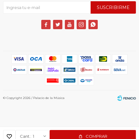
SUSCRIBIRME





© Copyright 2026 / Palacio de la Música
1
COMPRAR