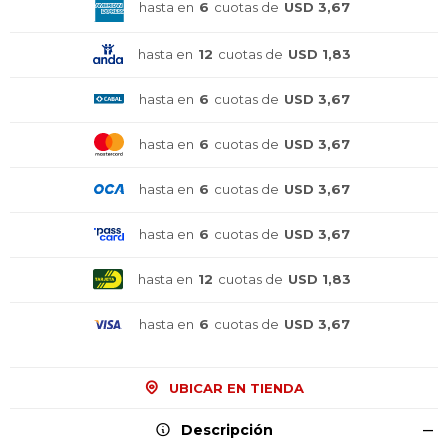
hasta en
6
cuotas de
USD 3,67
hasta en
12
cuotas de
USD 1,83
hasta en
6
cuotas de
USD 3,67
hasta en
6
cuotas de
USD 3,67
hasta en
6
cuotas de
USD 3,67
hasta en
6
cuotas de
USD 3,67
hasta en
12
cuotas de
USD 1,83
¡Sumate a la forma más ágil de
¡Sumate a la forma más ágil de
¡Sumate a la forma más ágil de
hasta en
6
cuotas de
USD 3,67
comprar!
comprar!
comprar!
Comprá en 3 cuotas sin recargo o hasta en
Comprá en 3 cuotas sin recargo o hasta en
Comprá en 3 cuotas sin recargo o hasta en
12 cuotas * ¡Solo con tu cédula!
12 cuotas * ¡Solo con tu cédula!
12 cuotas * ¡Solo con tu cédula!
UBICAR EN TIENDA
* sujeto aprobación crediticia.
* sujeto aprobación crediticia.
* sujeto aprobación crediticia.
Comprá ahora y Pagá
Comprá ahora y Pagá
Comprá ahora y Pagá
Verifica si estás calificado para comprar con
Verifica si estás calificado para comprar con
Verifica si estás calificado para comprar con
Descripción
Pago Después:
Pago Después:
Pago Después: