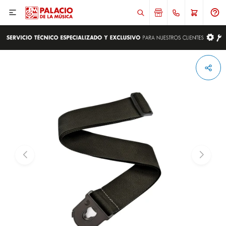

ENVIAR