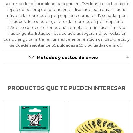
¡Algo salió mal!
¡Algo salió mal!
¡Algo salió mal!
¡Tenés hasta
¡Tenés hasta
¡Tenés hasta
para comprar en las cuotas que
para comprar en las cuotas que
para comprar en las cuotas que
La correa de polipropileno para guitarra D'Addario está hecha de
el inconveniente, por cualquier duda
el inconveniente, por cualquier duda
el inconveniente, por cualquier duda
Por favor intenta nuevamente mas tarde.
Por favor intenta nuevamente mas tarde.
Por favor intenta nuevamente mas tarde.
Celular
Celular
Celular
prefieras!
prefieras!
prefieras!
tejido de polipropileno resistente, diseñado para durar mucho
contactanos en
contactanos en
contactanos en
más que las correas de polipropileno comunes. Diseñadas para
preguntas@pagodespues.com.uy
preguntas@pagodespues.com.uy
preguntas@pagodespues.com.uy
Elegí tus productos preferidos
Elegí tus productos preferidos
Elegí tus productos preferidos
músicos de todos los géneros, las correas de polipropileno
Fecha de nacimiento
Fecha de nacimiento
Fecha de nacimiento
Elegís Pago Después como metodo de pago
Elegís Pago Después como metodo de pago
Elegís Pago Después como metodo de pago
D'Addario ofrecen diseños que complacerán incluso al músico
* sujeto a aprobación crediticia. El monto disponible
* sujeto a aprobación crediticia. El monto disponible
* sujeto a aprobación crediticia. El monto disponible
más exigente. Estas correas duraderas seguramente realzarán
puede variar por comercio
puede variar por comercio
puede variar por comercio
cualquier guitarra, tienen una excelente relación calidad-precio y
Día
Día
Día
Mes
Mes
Mes
Año
Año
Año
se pueden ajustar de 35 pulgadas a 59,5 pulgadas de largo.
Continuar
Continuar
Continuar
Métodos y costos de envío
PRODUCTOS QUE TE PUEDEN INTERESAR