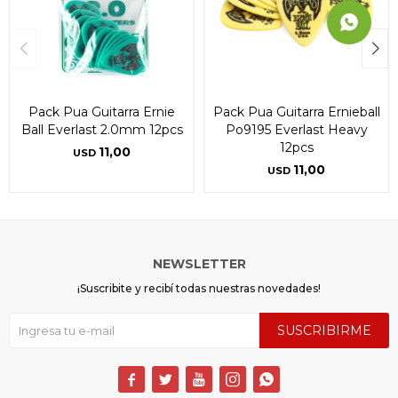
Pack Pua Guitarra Ernie
Pack Pua Guitarra Ernieball
Ball Everlast 2.0mm 12pcs
Po9195 Everlast Heavy
12pcs
11,00
USD
11,00
USD
NEWSLETTER
¡Suscribite y recibí todas nuestras novedades!
SUSCRIBIRME




