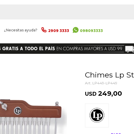
|
¿Necesitas ayuda?
2909 3333
098093333
ENVIAR
Chimes Lp S
LP449-LP449
249,00
USD