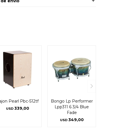
 de envío
ajon Pearl Pbc-512tf
Bongo Lp Performer
Lpp311 6 3/4 Blue
339,00
USD
Fade
349,00
USD