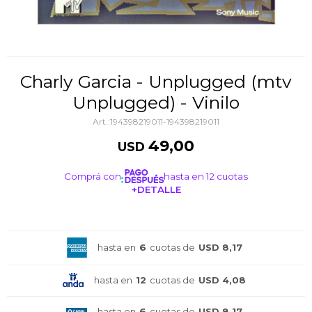
Charly Garci­a - Unplugged (mtv
Unplugged) - Vinilo
194398219011-194398219011
49,00
USD
Comprá con
hasta en 12 cuotas
+DETALLE
¡ME INTERESA!
hasta en
6
cuotas de
USD 8,17
hasta en
12
cuotas de
USD 4,08
hasta en
6
cuotas de
USD 8,17