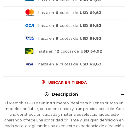
hasta en
6
cuotas de
USD 69,83
hasta en
6
cuotas de
USD 69,83
hasta en
6
cuotas de
USD 69,83
hasta en
12
cuotas de
USD 34,92
hasta en
6
cuotas de
USD 69,83
UBICAR EN TIENDA
Descripción
El Memphis G-10 es un instrumento ideal para quienes buscan un
modelo confiable, con buen sonido y a un precio accesible. Con
¡Sumate a la forma más ágil de
¡Sumate a la forma más ágil de
¡Sumate a la forma más ágil de
una construcción cuidada y materiales seleccionados, este
comprar!
comprar!
comprar!
charango ofrece una sonoridad brillante y una gran definición en
Comprá en 3 cuotas sin recargo o hasta en
Comprá en 3 cuotas sin recargo o hasta en
Comprá en 3 cuotas sin recargo o hasta en
cada nota, asegurando una excelente experiencia de ejecución
12 cuotas * ¡Solo con tu cédula!
12 cuotas * ¡Solo con tu cédula!
12 cuotas * ¡Solo con tu cédula!