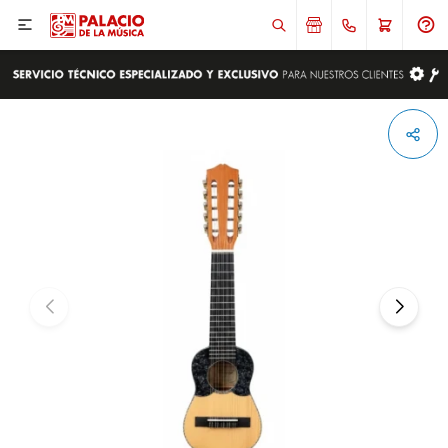

ENVIAR