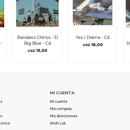
Bandalos Chinos - El
Yes / Drama - Cd
-
Big Blue - Cd
S
16,00
USD
15,00
USD
MI CUENTA
es
Mi cuenta
Mis compras
es
Mis direcciones
écnico
Wish List