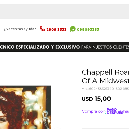
|
¿Necesitas ayuda?
2909 3333
098093333
ENVIAR
Chappell Roan - The Rise And Fall
Of A Midwest
602458321340-602458
15,00
USD
Comprá con
has
¡ME I