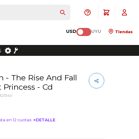
USD
UYU
Tiendas
 Princess - Cd
321340
ta en 12 cuotas
+DETALLE
NTERESA!