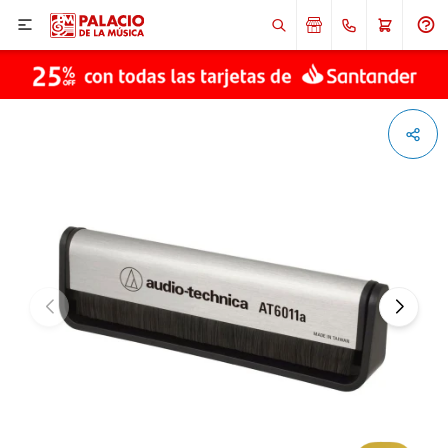

ENVIAR