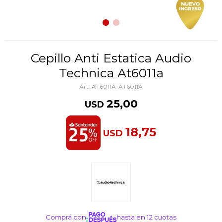
Cepillo Anti Estatica Audio
Technica At6011a
AT6011A-AT6011A
25,00
USD
18,75
USD
Comprá con
hasta en 12 cuotas