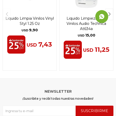
Liquido Limpia Vinilos Vinyl
Liquido Limpieza Para
Styl 1.25 Oz
Vinilos Audio Technica
At634a
9,90
USD
15,00
USD
7,43
USD
11,25
USD
NEWSLETTER
¡Suscribite y recibí todas nuestras novedades!
SUSCRIBIRME