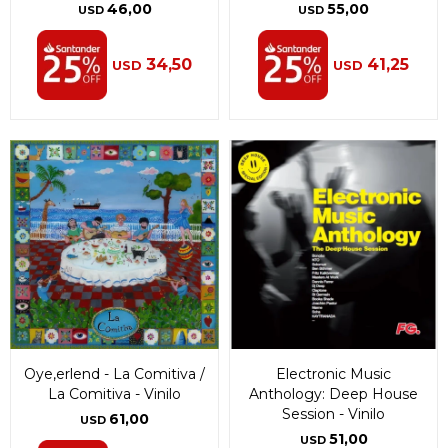
46,00
55,00
USD
USD
34,50
41,25
USD
USD
Oye,erlend - La Comitiva /
Electronic Music
La Comitiva - Vinilo
Anthology: Deep House
Session - Vinilo
61,00
USD
51,00
USD