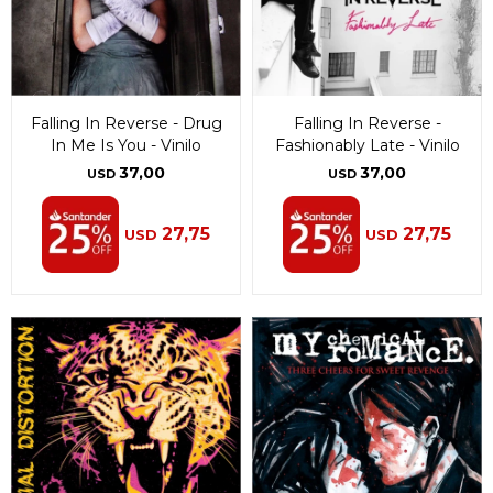
Falling In Reverse - Drug
Falling In Reverse -
In Me Is You - Vinilo
Fashionably Late - Vinilo
37,00
37,00
USD
USD
27,75
27,75
USD
USD