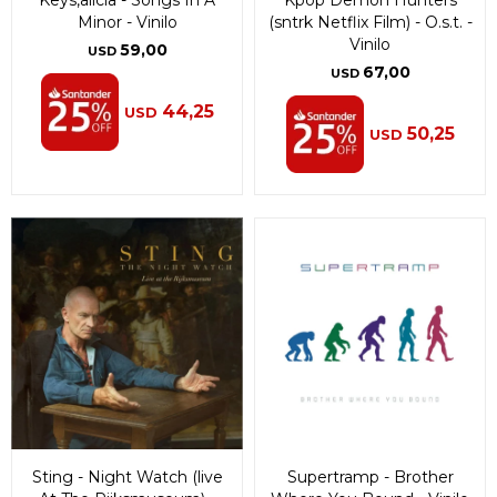
Minor - Vinilo
(sntrk Netflix Film) - O.s.t. -
Vinilo
59,00
USD
67,00
USD
44,25
USD
50,25
USD
Sting - Night Watch (live
Supertramp - Brother