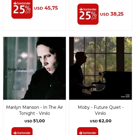
45,75
USD
38,25
USD
Marilyn Manson - In The Air
Moby - Future Quiet -
Tonight - Vinilo
Vinilo
51,00
62,00
USD
USD