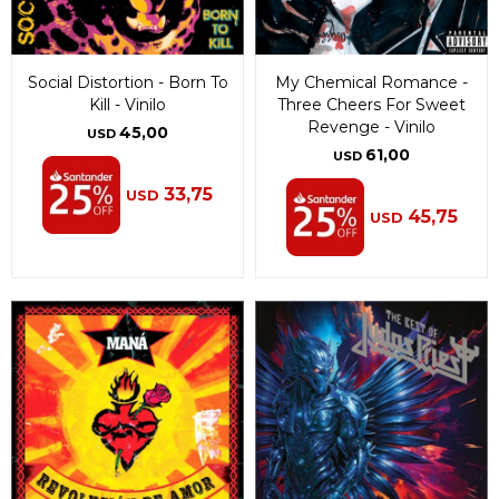
Social Distortion - Born To
My Chemical Romance -
Kill - Vinilo
Three Cheers For Sweet
Revenge - Vinilo
45,00
USD
61,00
USD
33,75
USD
45,75
USD