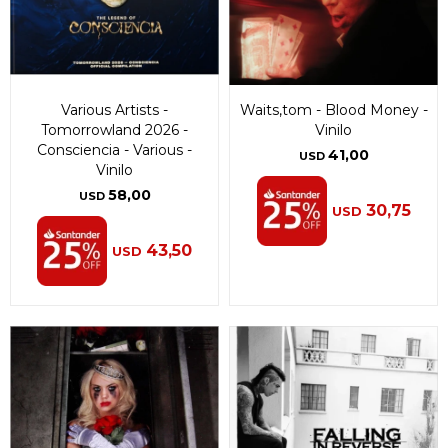
Various Artists -
Waits,tom - Blood Money -
Tomorrowland 2026 -
Vinilo
Consciencia - Various -
41,00
USD
Vinilo
58,00
USD
30,75
USD
43,50
USD