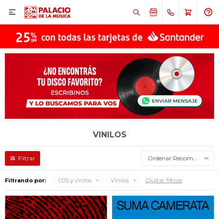

VINILOS
Recomendados
Quitar filtros
Filtrando por:
CDS y vinilos
Vinilos