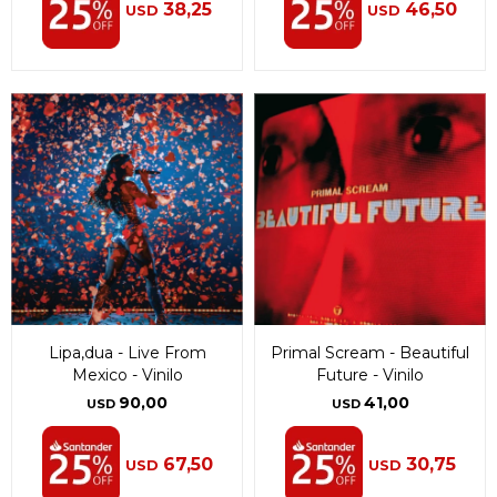
38,25
46,50
USD
USD
Lipa,dua - Live From
Primal Scream - Beautiful
Mexico - Vinilo
Future - Vinilo
90,00
41,00
USD
USD
67,50
30,75
USD
USD