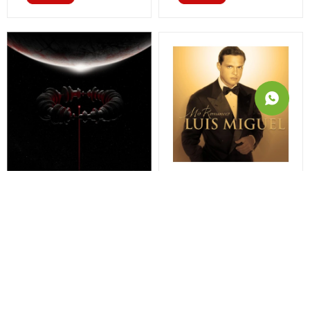
Muse - Wow Signal - Vinilo
Miguel,luis - Mis
Romances - Vinilo
46,00
USD
49,00
USD
34,50
USD
36,75
USD