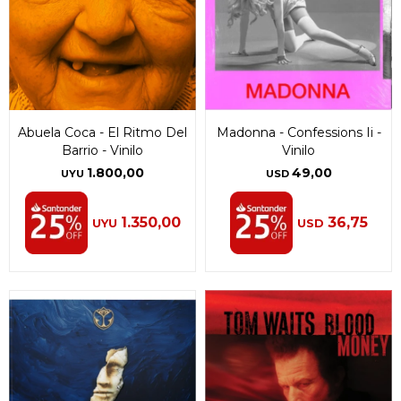
Abuela Coca - El Ritmo Del
Madonna - Confessions Ii -
Barrio - Vinilo
Vinilo
1.800,00
49,00
UYU
USD
1.350,00
36,75
UYU
USD