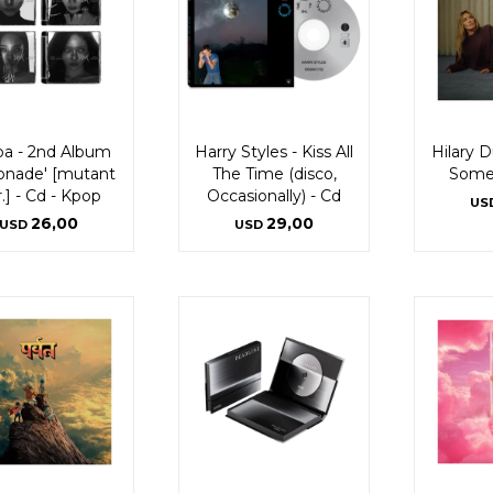
Continuar
Continuar
pa - 2nd Album
Harry Styles - Kiss All
Hilary D
onade' [mutant
The Time (disco,
Somet
.] - Cd - Kpop
Occasionally) - Cd
US
26,00
29,00
USD
USD