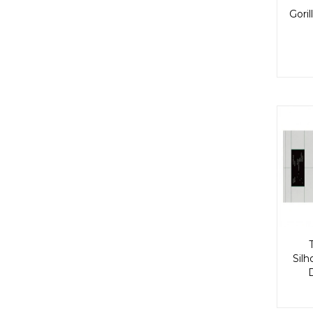
Goril
Sil
D