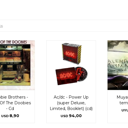
os
bie Brothers -
Ac/dc - Power Up
Muyal
 Of The Doobies
(super Deluxe,
temp
- Cd
Limited, Booklet) (cd)
UY
8,90
94,00
USD
USD