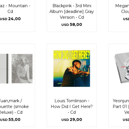
laz - Mountain -
Blackpink - 3rd Mini
Megan
Cd
Album [deadline] Gray
Clo
Version - Cd
24,00
USD
US
58,00
USD
Tuan,mark /
Louis Tomlinson -
Yeonjun
houette (smoke
How Did I Get Here?
Part 01 
eluxe) - Cd
- Cd
Ve
55,00
29,00
USD
USD
US