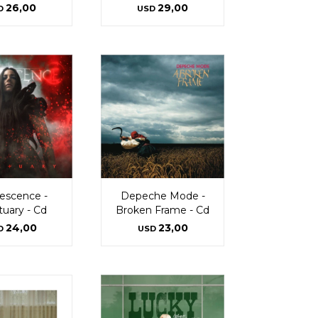
26,00
29,00
D
USD
escence -
Depeche Mode -
tuary - Cd
Broken Frame - Cd
24,00
23,00
D
USD