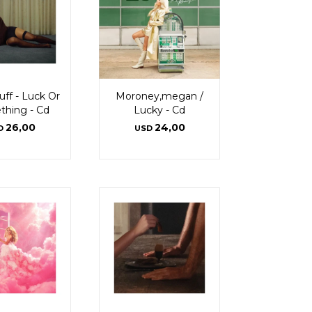
uff - Luck Or
Moroney,megan /
hing - Cd
Lucky - Cd
26,00
24,00
D
USD