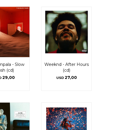
pala - Slow
Weeknd - After Hours
sh (cd)
(cd)
29,00
27,00
D
USD