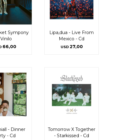
cket Sympony
Lipa,dua - Live From
 Vinilo
Mexico - Cd
66,00
27,00
D
USD
iall - Dinner
Tomorrow X Together
rty - Cd
- Starkissed - Cd