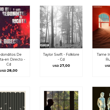
donditos De
Taylor Swift - Folklore
Tame Im
ta-en Directo -
- Cd
Ru
Cd
27,00
USD
US
28,00
USD