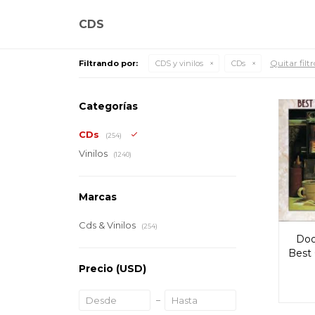
CDS
Quitar filtr
Filtrando por:
CDS y vinilos
CDs
Categorías
CDs
(254)
Vinilos
(1240)
Marcas
Cds & Vinilos
(254)
Doo
Best
Precio
(USD)