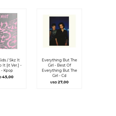
ids / Skz It
Everything But The
It [it Ver.] -
Girl - Best Of
 - Kpop
Everything But The
Girl - Cd
45,00
D
27,00
USD