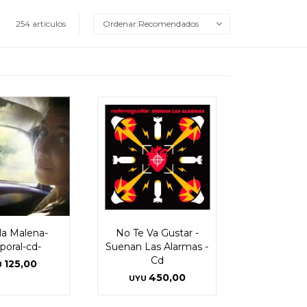
254 artículos
Recomendados
a Malena-
No Te Va Gustar -
oral-cd-
Suenan Las Alarmas -
Cd
125,00
U
450,00
UYU