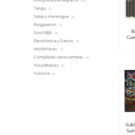
Intérpretes en español
(22)
Tango
(1)
Salsa y merengue
(5)
Reggaeton
(2)
B
Soul R&B
(2)
Cuer
Electrónica y Dance
(3)
World Music
(2)
Compilado varios artistas
(4)
Soundtracks
(2)
Folclore
(1)
Subl
Sun