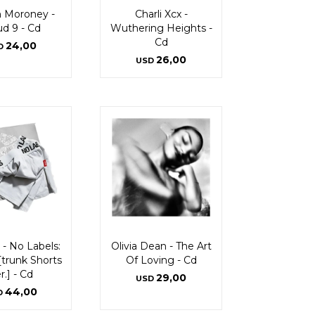
 Moroney -
Charli Xcx -
ud 9 - Cd
Wuthering Heights -
Cd
24,00
D
26,00
USD
 - No Labels:
Olivia Dean - The Art
[trunk Shorts
Of Loving - Cd
r.] - Cd
29,00
USD
44,00
D