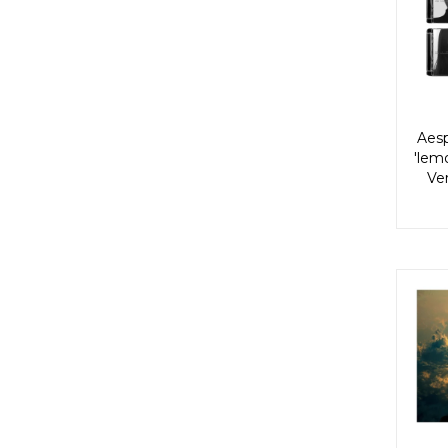
Aes
'lem
Ver