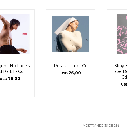
jun - No Labels
Rosalia - Lux - Cd
Stray K
d Part 1 - Cd
Tape Do 
26,00
USD
Cd
75,00
USD
US
MOSTRANDO
36
DE
254