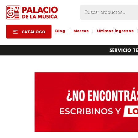
Blog
|
Marcas
|
Últimos ingresos
CATÁLOGO