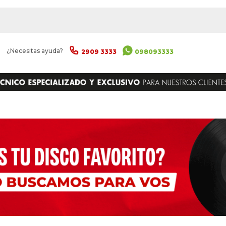
|
¿Necesitas ayuda?
2909 3333
098093333