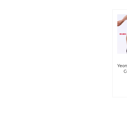
Yeon
C