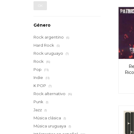
OK
Género
Rock argentino
(6)
Hard Rock
(5)
Rock uruguayo
(7)
Rock
(16)
Re
Pop
(73)
Rico
Indie
(13)
K POP
(7)
Rock alternativo
(16)
Punk
(1)
Jazz
(1)
Música clásica
(1)
Música uruguaya
(1)