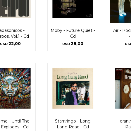
abasonicos -
Moby - Future Quiet -
Air - Po
pos, Vol.1 - Cd
Cd
-
22,00
28,00
USD
USD
US
ime - Until The
Starr,ringo - Long
Horan,n
 Explodes - Cd
Long Road - Cd
Pa