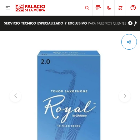

ENVIAR