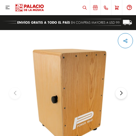

ENVIAR