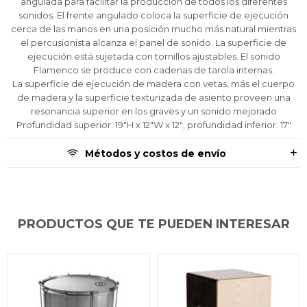
angulada para facilitar la producción de todos los diferentes
tarjeta de crédito
tarjeta de crédito
tarjeta de crédito
Parece que no tenes oferta, lamentamos
Parece que no tenes oferta, lamentamos
Parece que no tenes oferta, lamentamos
¡Algo salió mal!
¡Algo salió mal!
¡Algo salió mal!
sonidos. El frente angulado coloca la superficie de ejecución
¡Tenés hasta
¡Tenés hasta
¡Tenés hasta
para comprar en las cuotas que
para comprar en las cuotas que
para comprar en las cuotas que
el inconveniente, por cualquier duda
el inconveniente, por cualquier duda
el inconveniente, por cualquier duda
Por favor intenta nuevamente mas tarde.
Por favor intenta nuevamente mas tarde.
Por favor intenta nuevamente mas tarde.
Celular
Celular
Celular
cerca de las manos en una posición mucho más natural mientras
prefieras!
prefieras!
prefieras!
contactanos en
contactanos en
contactanos en
el percusionista alcanza el panel de sonido. La superficie de
preguntas@pagodespues.com.uy
preguntas@pagodespues.com.uy
preguntas@pagodespues.com.uy
Elegí tus productos preferidos
Elegí tus productos preferidos
Elegí tus productos preferidos
ejecución está sujetada con tornillos ajustables. El sonido
Fecha de nacimiento
Fecha de nacimiento
Fecha de nacimiento
Elegís Pago Después como metodo de pago
Elegís Pago Después como metodo de pago
Elegís Pago Después como metodo de pago
Flamenco se produce con cadenas de tarola internas.
La superficie de ejecución de madera con vetas, más el cuerpo
* sujeto a aprobación crediticia. El monto disponible
* sujeto a aprobación crediticia. El monto disponible
* sujeto a aprobación crediticia. El monto disponible
puede variar por comercio
puede variar por comercio
puede variar por comercio
de madera y la superficie texturizada de asiento proveen una
Día
Día
Día
Mes
Mes
Mes
Año
Año
Año
resonancia superior en los graves y un sonido mejorado
Profundidad superior: 19"H x 12"W x 12"; profundidad inferior: 17"
Continuar
Continuar
Continuar
Métodos y costos de envío
PRODUCTOS QUE TE PUEDEN INTERESAR