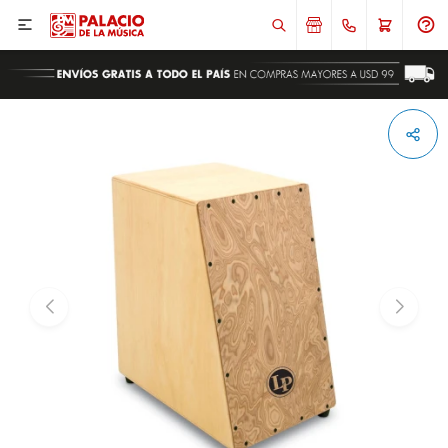

ENVIAR