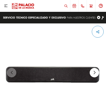

ENVIAR