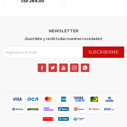
269,00
USD
NEWSLETTER
¡Suscribite y recibí todas nuestras novedades!
SUSCRIBIRME




