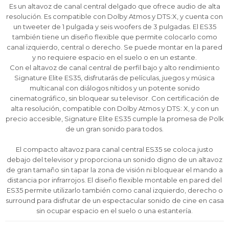
12 cuotas * ¡Solo con tu cédula!
12 cuotas * ¡Solo con tu cédula!
12 cuotas * ¡Solo con tu cédula!
Es un altavoz de canal central delgado que ofrece audio de alta
resolución. Es compatible con Dolby Atmos y DTS:X, y cuenta con
* sujeto aprobación crediticia.
* sujeto aprobación crediticia.
* sujeto aprobación crediticia.
un tweeter de 1 pulgada y seis woofers de 3 pulgadas. El ES35
Comprá ahora y Pagá
Comprá ahora y Pagá
Comprá ahora y Pagá
Verifica si estás calificado para comprar con
Verifica si estás calificado para comprar con
Verifica si estás calificado para comprar con
también tiene un diseño flexible que permite colocarlo como
Pago Después:
Pago Después:
Pago Después:
Después, hasta en 12
Después, hasta en 12
Después, hasta en 12
Estás calificado para comprar usando Pago
Estás calificado para comprar usando Pago
Estás calificado para comprar usando Pago
canal izquierdo, central o derecho. Se puede montar en la pared
Ups!
Ups!
Ups!
cuotas y sin tocar tu
cuotas y sin tocar tu
cuotas y sin tocar tu
Después.
Después.
Después.
Cédula de identidad
Cédula de identidad
Cédula de identidad
y no requiere espacio en el suelo o en un estante.
tarjeta de crédito
tarjeta de crédito
tarjeta de crédito
Parece que no tenes oferta, lamentamos
Parece que no tenes oferta, lamentamos
Parece que no tenes oferta, lamentamos
¡Algo salió mal!
¡Algo salió mal!
¡Algo salió mal!
Con el altavoz de canal central de perfil bajo y alto rendimiento
¡Tenés hasta
¡Tenés hasta
¡Tenés hasta
para comprar en las cuotas que
para comprar en las cuotas que
para comprar en las cuotas que
el inconveniente, por cualquier duda
el inconveniente, por cualquier duda
el inconveniente, por cualquier duda
Signature Elite ES35, disfrutarás de películas, juegos y música
Por favor intenta nuevamente mas tarde.
Por favor intenta nuevamente mas tarde.
Por favor intenta nuevamente mas tarde.
Celular
Celular
Celular
prefieras!
prefieras!
prefieras!
contactanos en
contactanos en
contactanos en
multicanal con diálogos nítidos y un potente sonido
preguntas@pagodespues.com.uy
preguntas@pagodespues.com.uy
preguntas@pagodespues.com.uy
Elegí tus productos preferidos
Elegí tus productos preferidos
Elegí tus productos preferidos
cinematográfico, sin bloquear su televisor. Con certificación de
Fecha de nacimiento
Fecha de nacimiento
Fecha de nacimiento
Elegís Pago Después como metodo de pago
Elegís Pago Después como metodo de pago
Elegís Pago Después como metodo de pago
alta resolución, compatible con Dolby Atmos y DTS: X, y con un
precio accesible, Signature Elite ES35 cumple la promesa de Polk
* sujeto a aprobación crediticia. El monto disponible
* sujeto a aprobación crediticia. El monto disponible
* sujeto a aprobación crediticia. El monto disponible
de un gran sonido para todos.
puede variar por comercio
puede variar por comercio
puede variar por comercio
Día
Día
Día
Mes
Mes
Mes
Año
Año
Año
El compacto altavoz para canal central ES35 se coloca justo
Continuar
Continuar
Continuar
debajo del televisor y proporciona un sonido digno de un altavoz
de gran tamaño sin tapar la zona de visión ni bloquear el mando a
distancia por infrarrojos. El diseño flexible montable en pared del
ES35 permite utilizarlo también como canal izquierdo, derecho o
surround para disfrutar de un espectacular sonido de cine en casa
sin ocupar espacio en el suelo o una estantería.