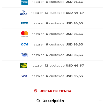
hasta en
6
cuotas de
USD 93,33
hasta en
12
cuotas de
USD 46,67
hasta en
6
cuotas de
USD 93,33
hasta en
6
cuotas de
USD 93,33
hasta en
6
cuotas de
USD 93,33
hasta en
6
cuotas de
USD 93,33
hasta en
12
cuotas de
USD 46,67
hasta en
6
cuotas de
USD 93,33
UBICAR EN TIENDA
¡Sumate a la forma más ágil de
¡Sumate a la forma más ágil de
¡Sumate a la forma más ágil de
comprar!
comprar!
comprar!
Descripción
Comprá en 3 cuotas sin recargo o hasta en
Comprá en 3 cuotas sin recargo o hasta en
Comprá en 3 cuotas sin recargo o hasta en