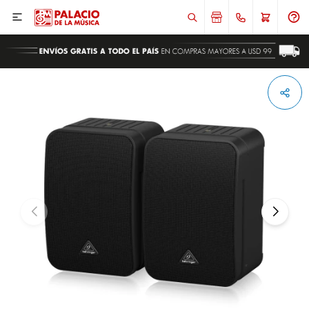

ENVIAR