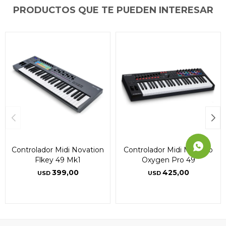
Día
Día
Día
Mes
Mes
Mes
Año
Año
Año
PRODUCTOS QUE TE PUEDEN INTERESAR
Continuar
Continuar
Continuar
Controlador Midi Novation
Controlador Midi M Audio
Flkey 49 Mk1
Oxygen Pro 49
399,00
425,00
USD
USD