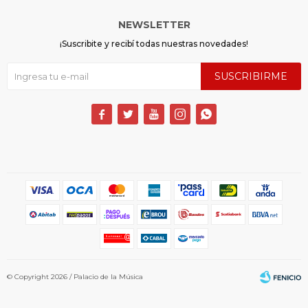
NEWSLETTER
¡Suscribite y recibí todas nuestras novedades!
SUSCRIBIRME





© Copyright 2026 / Palacio de la Música