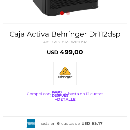
Caja Activa Behringer Dr112dsp
DR112DSP-DR112DSP
499,00
USD
Comprá con
hasta en 12 cuotas
+DETALLE
¡ME INTERESA!
hasta en
6
cuotas de
USD 83,17