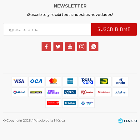
NEWSLETTER
¡Suscribite y recibí todas nuestras novedades!
SUSCRIBIRME





© Copyright 2026 / Palacio de la Música