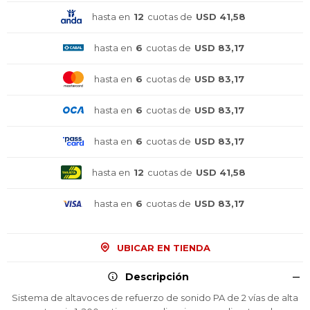
hasta en
12
cuotas de
USD 41,58
hasta en
6
cuotas de
USD 83,17
hasta en
6
cuotas de
USD 83,17
hasta en
6
cuotas de
USD 83,17
hasta en
6
cuotas de
USD 83,17
hasta en
12
cuotas de
USD 41,58
hasta en
6
cuotas de
USD 83,17
¡Sumate a la forma más ágil de
¡Sumate a la forma más ágil de
¡Sumate a la forma más ágil de
UBICAR EN TIENDA
comprar!
comprar!
comprar!
Comprá en 3 cuotas sin recargo o hasta en
Comprá en 3 cuotas sin recargo o hasta en
Comprá en 3 cuotas sin recargo o hasta en
Descripción
12 cuotas * ¡Solo con tu cédula!
12 cuotas * ¡Solo con tu cédula!
12 cuotas * ¡Solo con tu cédula!
Sistema de altavoces de refuerzo de sonido PA de 2 vías de alta
* sujeto aprobación crediticia.
* sujeto aprobación crediticia.
* sujeto aprobación crediticia.