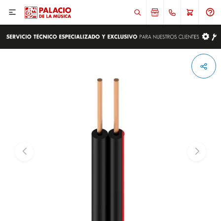

ENVIAR