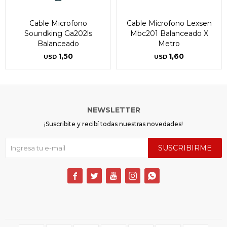
Cable Microfono
Cable Microfono Lexsen
Soundking Ga202ls
Mbc201 Balanceado X
Balanceado
Metro
1,50
1,60
USD
USD
NEWSLETTER
¡Suscribite y recibí todas nuestras novedades!
SUSCRIBIRME




