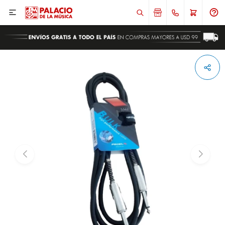

ENVIAR