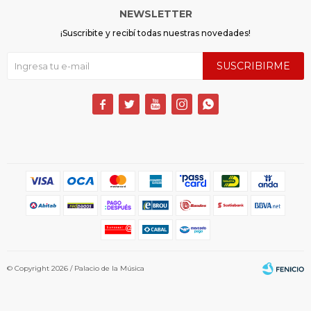
NEWSLETTER
¡Suscribite y recibí todas nuestras novedades!
SUSCRIBIRME





© Copyright 2026 / Palacio de la Música