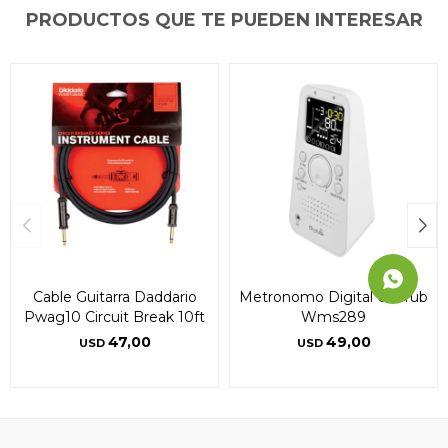
PRODUCTOS QUE TE PUEDEN INTERESAR
Continuar
Continuar
Continuar
Cable Guitarra Daddario
Metronomo Digital Cherub
Pwag10 Circuit Break 10ft
Wms289
47,00
49,00
USD
USD