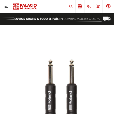

ENVIAR