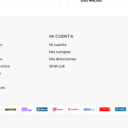
46,00
USD
MI CUENTA
es
Mi cuenta
Mis compras
es
Mis direcciones
écnico
Wish List
m
tes