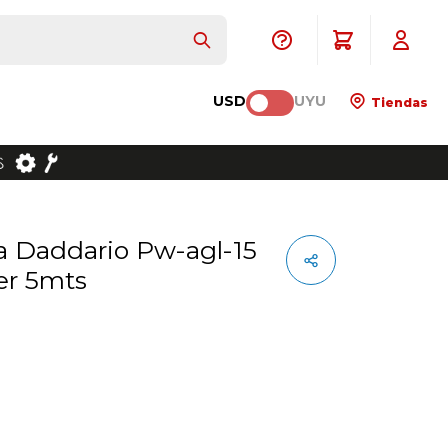
USD
UYU
Tiendas
er 5mts