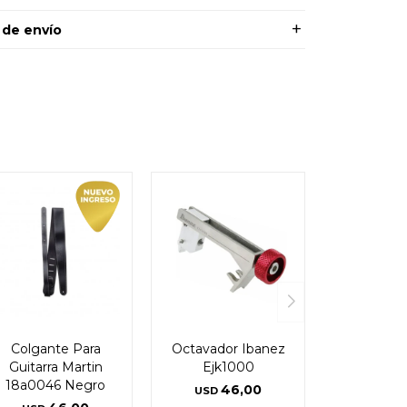
 de envío
Colgante Para
Octavador Ibanez
Guitarra Martin
Ejk1000
18a0046 Negro
46,00
USD