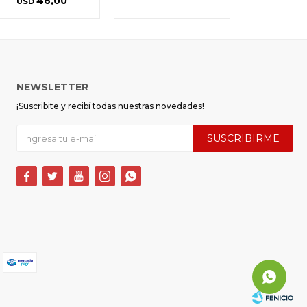
46,00
USD
NEWSLETTER
¡Suscribite y recibí todas nuestras novedades!
SUSCRIBIRME




