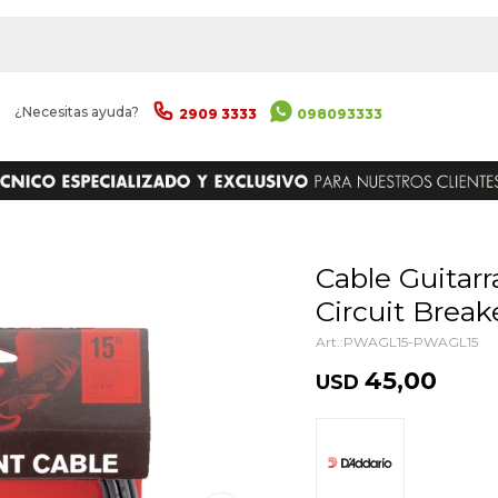
|
¿Necesitas ayuda?
2909 3333
098093333
ENVIAR
Cable Guitarra Daddario Pw-agl-15
Circuit Break
PWAGL15-PWAGL15
45,00
USD