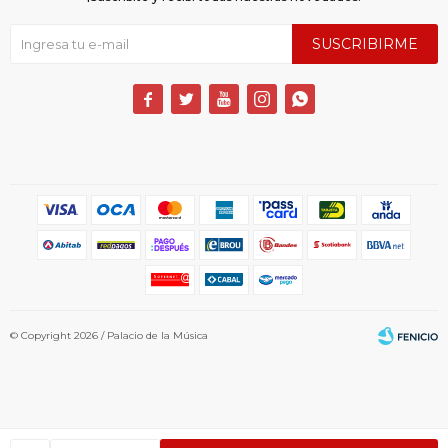
SUSCRIBIRME





© Copyright 2026 / Palacio de la Música