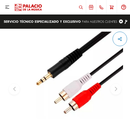

ENVIAR