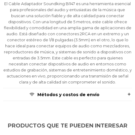
Pago Después:
Pago Después:
Pago Después:
Después, hasta en 12
Después, hasta en 12
Después, hasta en 12
Estás calificado para comprar usando Pago
Estás calificado para comprar usando Pago
Estás calificado para comprar usando Pago
El Cable Adaptador Soundking BI147 es una herramienta esencial
Ups!
Ups!
Ups!
cuotas y sin tocar tu
cuotas y sin tocar tu
cuotas y sin tocar tu
Después.
Después.
Después.
Cédula de identidad
Cédula de identidad
Cédula de identidad
para profesionales del audio y entusiastas de la música que
buscan una solución fiable y de alta calidad para conectar
tarjeta de crédito
tarjeta de crédito
tarjeta de crédito
Parece que no tenes oferta, lamentamos
Parece que no tenes oferta, lamentamos
Parece que no tenes oferta, lamentamos
¡Algo salió mal!
¡Algo salió mal!
¡Algo salió mal!
¡Tenés hasta
¡Tenés hasta
¡Tenés hasta
para comprar en las cuotas que
para comprar en las cuotas que
para comprar en las cuotas que
dispositivos. Con una longitud de 5 metros, este cable ofrece
el inconveniente, por cualquier duda
el inconveniente, por cualquier duda
el inconveniente, por cualquier duda
Por favor intenta nuevamente mas tarde.
Por favor intenta nuevamente mas tarde.
Por favor intenta nuevamente mas tarde.
Celular
Celular
Celular
prefieras!
prefieras!
prefieras!
flexibilidad y comodidad en una amplia gama de aplicaciones de
contactanos en
contactanos en
contactanos en
audio. Está diseñado con conectores 2RCA en un extremo y un
preguntas@pagodespues.com.uy
preguntas@pagodespues.com.uy
preguntas@pagodespues.com.uy
Elegí tus productos preferidos
Elegí tus productos preferidos
Elegí tus productos preferidos
conector estéreo de 1/8 pulgadas (3.5mm) en el otro, lo que lo
Fecha de nacimiento
Fecha de nacimiento
Fecha de nacimiento
Elegís Pago Después como metodo de pago
Elegís Pago Después como metodo de pago
Elegís Pago Después como metodo de pago
hace ideal para conectar equipos de audio como mezcladores,
* sujeto a aprobación crediticia. El monto disponible
* sujeto a aprobación crediticia. El monto disponible
* sujeto a aprobación crediticia. El monto disponible
reproductores de música, y sistemas de sonido a dispositivos con
puede variar por comercio
puede variar por comercio
puede variar por comercio
entradas de 3.5mm. Este cable es perfecto para quienes
Día
Día
Día
Mes
Mes
Mes
Año
Año
Año
necesitan conectar dispositivos de audio en entornos como
estudios de grabación, sistemas de entretenimiento doméstico, y
Continuar
Continuar
Continuar
actuaciones en vivo, proporcionando una transmisión de señal
clara y de alta calidad sin comprometer el sonido.
Métodos y costos de envío
PRODUCTOS QUE TE PUEDEN INTERESAR