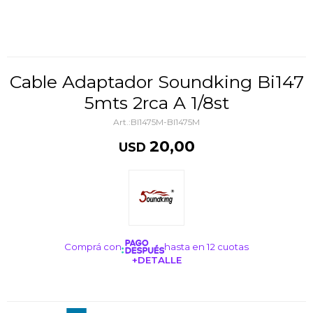
Cable Adaptador Soundking Bi147
5mts 2rca A 1/8st
BI1475M-BI1475M
20,00
USD
Comprá con
hasta en 12 cuotas
+DETALLE
¡ME INTERESA!