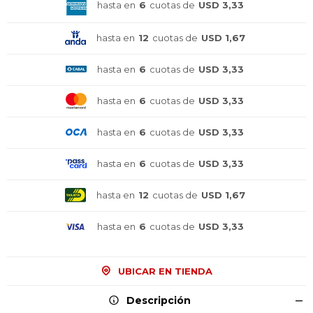
hasta en
6
cuotas de
USD 3,33
hasta en
12
cuotas de
USD 1,67
hasta en
6
cuotas de
USD 3,33
hasta en
6
cuotas de
USD 3,33
hasta en
6
cuotas de
USD 3,33
hasta en
6
cuotas de
USD 3,33
hasta en
12
cuotas de
USD 1,67
¡Sumate a la forma más ágil de
¡Sumate a la forma más ágil de
¡Sumate a la forma más ágil de
hasta en
6
cuotas de
USD 3,33
comprar!
comprar!
comprar!
Comprá en 3 cuotas sin recargo o hasta en
Comprá en 3 cuotas sin recargo o hasta en
Comprá en 3 cuotas sin recargo o hasta en
12 cuotas * ¡Solo con tu cédula!
12 cuotas * ¡Solo con tu cédula!
12 cuotas * ¡Solo con tu cédula!
UBICAR EN TIENDA
* sujeto aprobación crediticia.
* sujeto aprobación crediticia.
* sujeto aprobación crediticia.
Descripción
Comprá ahora y Pagá
Comprá ahora y Pagá
Comprá ahora y Pagá
Verifica si estás calificado para comprar con
Verifica si estás calificado para comprar con
Verifica si estás calificado para comprar con