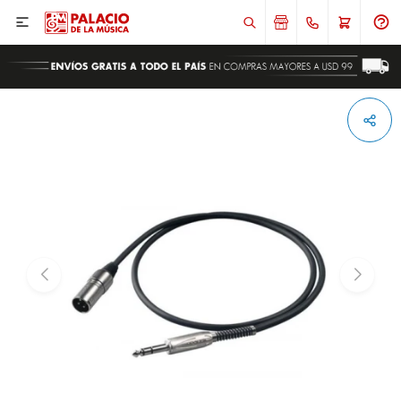

ENVIAR