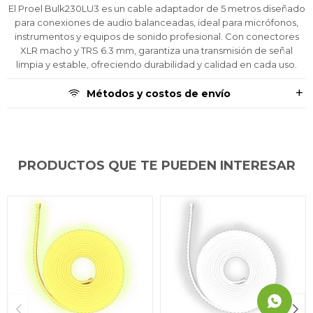
prefieras!
prefieras!
prefieras!
contactanos en
contactanos en
contactanos en
El Proel Bulk230LU3 es un cable adaptador de 5 metros diseñado
preguntas@pagodespues.com.uy
preguntas@pagodespues.com.uy
preguntas@pagodespues.com.uy
Elegí tus productos preferidos
Elegí tus productos preferidos
Elegí tus productos preferidos
para conexiones de audio balanceadas, ideal para micrófonos,
Fecha de nacimiento
Fecha de nacimiento
Fecha de nacimiento
Elegís Pago Después como metodo de pago
Elegís Pago Después como metodo de pago
Elegís Pago Después como metodo de pago
instrumentos y equipos de sonido profesional. Con conectores
XLR macho y TRS 6.3 mm, garantiza una transmisión de señal
* sujeto a aprobación crediticia. El monto disponible
* sujeto a aprobación crediticia. El monto disponible
* sujeto a aprobación crediticia. El monto disponible
limpia y estable, ofreciendo durabilidad y calidad en cada uso.
puede variar por comercio
puede variar por comercio
puede variar por comercio
Día
Día
Día
Mes
Mes
Mes
Año
Año
Año
Métodos y costos de envío
Continuar
Continuar
Continuar
PRODUCTOS QUE TE PUEDEN INTERESAR