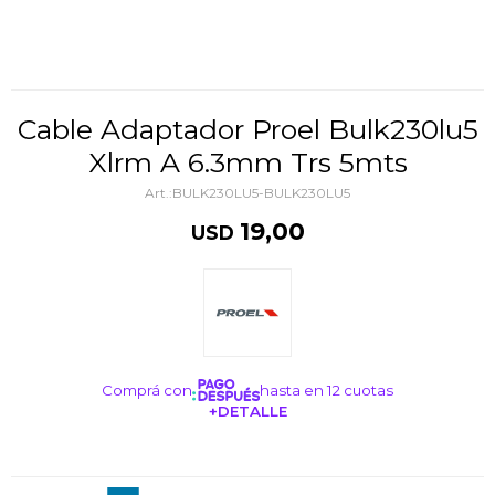
Cable Adaptador Proel Bulk230lu5
Xlrm A 6.3mm Trs 5mts
BULK230LU5-BULK230LU5
19,00
USD
Comprá con
hasta en 12 cuotas
+DETALLE
¡ME INTERESA!