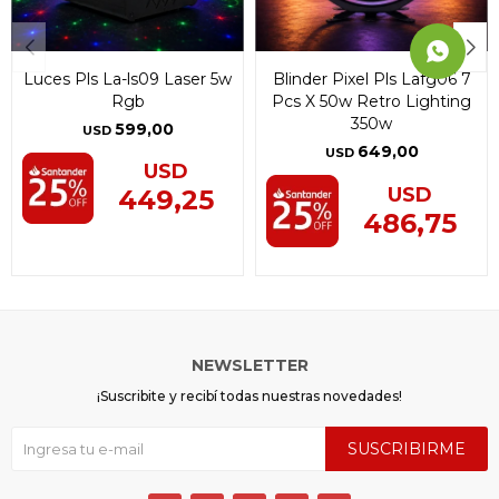
Luces Pls La-ls09 Laser 5w
Blinder Pixel Pls Lafg06 7
Rgb
Pcs X 50w Retro Lighting
350w
599,00
USD
649,00
USD
USD
USD
449,25
486,75
NEWSLETTER
¡Suscribite y recibí todas nuestras novedades!
SUSCRIBIRME