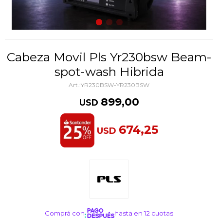
Cabeza Movil Pls Yr230bsw Beam-
spot-wash Hibrida
YR230BSW-YR230BSW
899,00
USD
674,25
USD
Comprá con
hasta en 12 cuotas