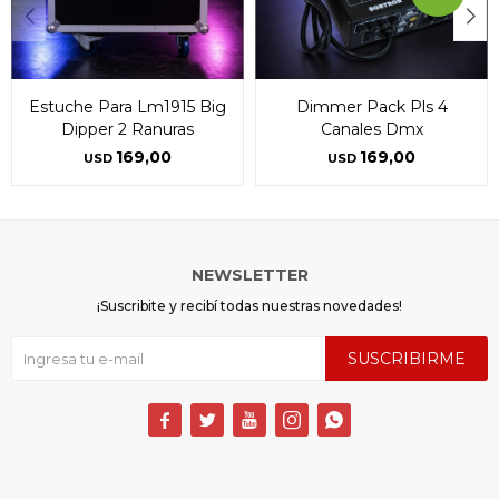
Estuche Para Lm1915 Big
Dimmer Pack Pls 4
Dipper 2 Ranuras
Canales Dmx
169,00
169,00
USD
USD
NEWSLETTER
¡Suscribite y recibí todas nuestras novedades!
SUSCRIBIRME




