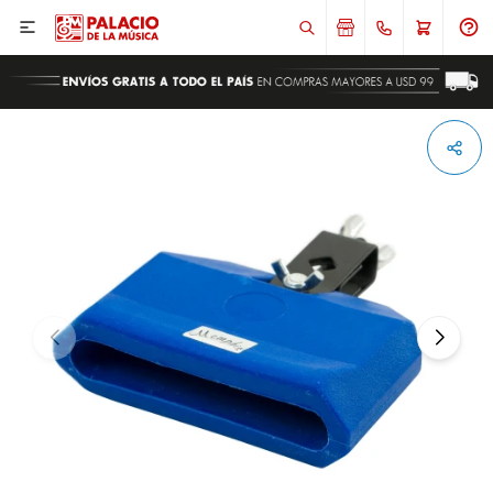

ENVIAR