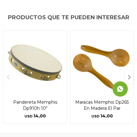
Día
Día
Día
Mes
Mes
Mes
Año
Año
Año
Continuar
Continuar
Continuar
PRODUCTOS QUE TE PUEDEN INTERESAR
Pandereta Memphis
Maracas Memphis Dp265
Dp910h 10"
En Madera El Par
14,00
14,00
USD
USD