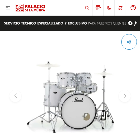

ENVIAR