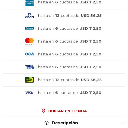
hasta en
6
cuotas de
USD 112,50
hasta en
12
cuotas de
USD 56,25
hasta en
6
cuotas de
USD 112,50
hasta en
6
cuotas de
USD 112,50
hasta en
6
cuotas de
USD 112,50
hasta en
6
cuotas de
USD 112,50
hasta en
12
cuotas de
USD 56,25
hasta en
6
cuotas de
USD 112,50
UBICAR EN TIENDA
¡Sumate a la forma más ágil de
¡Sumate a la forma más ágil de
¡Sumate a la forma más ágil de
Descripción
comprar!
comprar!
comprar!