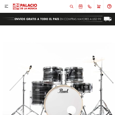

ENVIAR