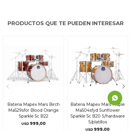
* sujeto a aprobación crediticia. El monto disponible
* sujeto a aprobación crediticia. El monto disponible
* sujeto a aprobación crediticia. El monto disponible
puede variar por comercio
puede variar por comercio
puede variar por comercio
Día
Día
Día
Mes
Mes
Mes
Año
Año
Año
PRODUCTOS QUE TE PUEDEN INTERESAR
Continuar
Continuar
Continuar
Bateria Mapex Mars Birch
Bateria Mapex Mars Maple
Ma529sfor Blood Orange
Ma504sfyd Sunflower
Sparkle 5c B22
Sparkle 5c B20 S/hardware
S/platillos
999,00
USD
999,00
USD