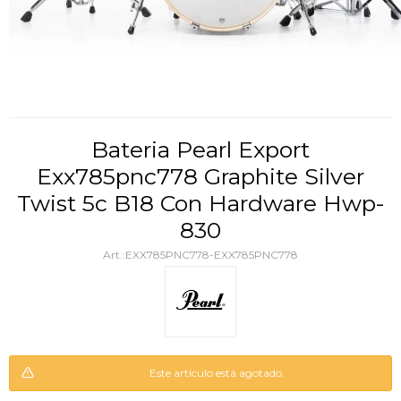
Bateria Pearl Export
Exx785pnc778 Graphite Silver
Twist 5c B18 Con Hardware Hwp-
830
EXX785PNC778-EXX785PNC778
Este artículo está agotado.