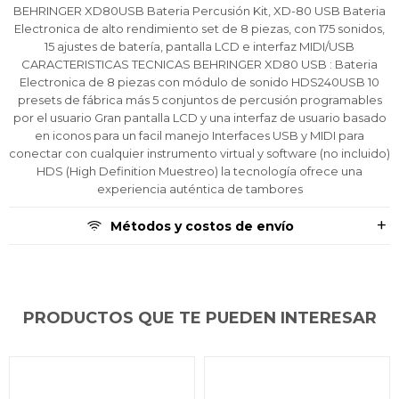
Ups!
Ups!
Ups!
cuotas y sin tocar tu
cuotas y sin tocar tu
cuotas y sin tocar tu
Después.
Después.
Después.
Cédula de identidad
Cédula de identidad
Cédula de identidad
BEHRINGER XD80USB Bateria Percusión Kit, XD-80 USB Bateria
tarjeta de crédito
tarjeta de crédito
tarjeta de crédito
Parece que no tenes oferta, lamentamos
Parece que no tenes oferta, lamentamos
Parece que no tenes oferta, lamentamos
¡Algo salió mal!
¡Algo salió mal!
¡Algo salió mal!
Electronica de alto rendimiento set de 8 piezas, con 175 sonidos,
¡Tenés hasta
¡Tenés hasta
¡Tenés hasta
para comprar en las cuotas que
para comprar en las cuotas que
para comprar en las cuotas que
el inconveniente, por cualquier duda
el inconveniente, por cualquier duda
el inconveniente, por cualquier duda
15 ajustes de batería, pantalla LCD e interfaz MIDI/USB
Por favor intenta nuevamente mas tarde.
Por favor intenta nuevamente mas tarde.
Por favor intenta nuevamente mas tarde.
Celular
Celular
Celular
prefieras!
prefieras!
prefieras!
contactanos en
contactanos en
contactanos en
CARACTERISTICAS TECNICAS BEHRINGER XD80 USB : Bateria
preguntas@pagodespues.com.uy
preguntas@pagodespues.com.uy
preguntas@pagodespues.com.uy
Elegí tus productos preferidos
Elegí tus productos preferidos
Elegí tus productos preferidos
Electronica de 8 piezas con módulo de sonido HDS240USB 10
presets de fábrica más 5 conjuntos de percusión programables
Fecha de nacimiento
Fecha de nacimiento
Fecha de nacimiento
Elegís Pago Después como metodo de pago
Elegís Pago Después como metodo de pago
Elegís Pago Después como metodo de pago
por el usuario Gran pantalla LCD y una interfaz de usuario basado
* sujeto a aprobación crediticia. El monto disponible
* sujeto a aprobación crediticia. El monto disponible
* sujeto a aprobación crediticia. El monto disponible
en iconos para un facil manejo Interfaces USB y MIDI para
puede variar por comercio
puede variar por comercio
puede variar por comercio
Día
Día
Día
Mes
Mes
Mes
Año
Año
Año
conectar con cualquier instrumento virtual y software (no incluido)
HDS (High Definition Muestreo) la tecnología ofrece una
experiencia auténtica de tambores
Continuar
Continuar
Continuar
Métodos y costos de envío
PRODUCTOS QUE TE PUEDEN INTERESAR