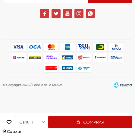





© Copyright 2026 / Palacio de la Música
1
COMPRAR
Fenicio
Cotizar