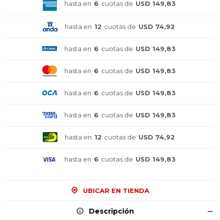
hasta en
6
cuotas de
USD 149,83
hasta en
12
cuotas de
USD 74,92
hasta en
6
cuotas de
USD 149,83
hasta en
6
cuotas de
USD 149,83
hasta en
6
cuotas de
USD 149,83
hasta en
6
cuotas de
USD 149,83
hasta en
12
cuotas de
USD 74,92
¡Sumate a la forma más ágil de
¡Sumate a la forma más ágil de
¡Sumate a la forma más ágil de
comprar!
comprar!
comprar!
hasta en
6
cuotas de
USD 149,83
Comprá en 3 cuotas sin recargo o hasta en
Comprá en 3 cuotas sin recargo o hasta en
Comprá en 3 cuotas sin recargo o hasta en
12 cuotas * ¡Solo con tu cédula!
12 cuotas * ¡Solo con tu cédula!
12 cuotas * ¡Solo con tu cédula!
* sujeto aprobación crediticia.
* sujeto aprobación crediticia.
* sujeto aprobación crediticia.
UBICAR EN TIENDA
Comprá ahora y Pagá
Comprá ahora y Pagá
Comprá ahora y Pagá
Verifica si estás calificado para comprar con
Verifica si estás calificado para comprar con
Verifica si estás calificado para comprar con
Pago Después:
Pago Después:
Pago Después:
Después, hasta en 12
Después, hasta en 12
Después, hasta en 12
Descripción
Estás calificado para comprar usando Pago
Estás calificado para comprar usando Pago
Estás calificado para comprar usando Pago