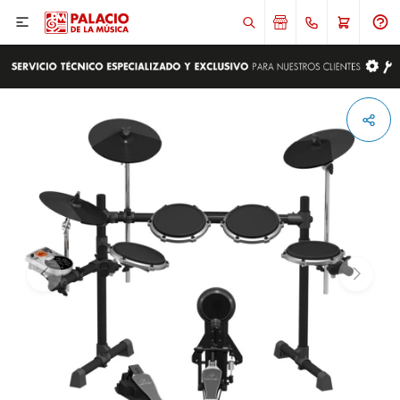

ENVIAR