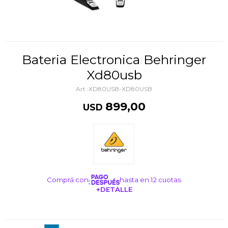
Bateria Electronica Behringer
Xd80usb
XD80USB-XD80USB
899,00
USD
Comprá con
hasta en 12 cuotas
+DETALLE
¡ME INTERESA!