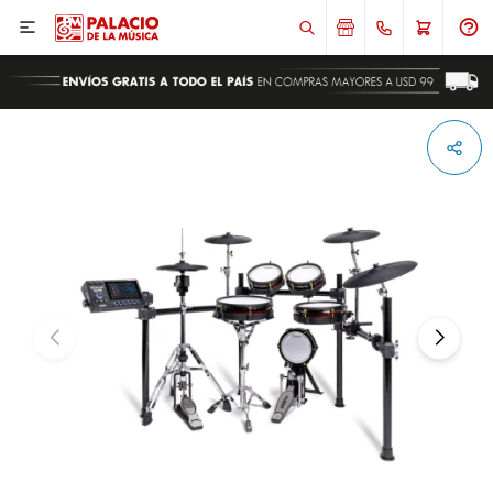

ENVIAR