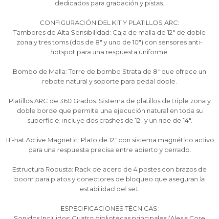
Después, hasta en 12
Después, hasta en 12
Después, hasta en 12
Estás calificado para comprar usando Pago
Estás calificado para comprar usando Pago
Estás calificado para comprar usando Pago
dedicados para grabación y pistas.
Ups!
Ups!
Ups!
cuotas y sin tocar tu
cuotas y sin tocar tu
cuotas y sin tocar tu
Después.
Después.
Después.
Cédula de identidad
Cédula de identidad
Cédula de identidad
tarjeta de crédito
tarjeta de crédito
tarjeta de crédito
CONFIGURACIÓN DEL KIT Y PLATILLOS ARC:
Parece que no tenes oferta, lamentamos
Parece que no tenes oferta, lamentamos
Parece que no tenes oferta, lamentamos
¡Algo salió mal!
¡Algo salió mal!
¡Algo salió mal!
¡Tenés hasta
¡Tenés hasta
¡Tenés hasta
para comprar en las cuotas que
para comprar en las cuotas que
para comprar en las cuotas que
Tambores de Alta Sensibilidad: Caja de malla de 12" de doble
el inconveniente, por cualquier duda
el inconveniente, por cualquier duda
el inconveniente, por cualquier duda
Por favor intenta nuevamente mas tarde.
Por favor intenta nuevamente mas tarde.
Por favor intenta nuevamente mas tarde.
Celular
Celular
Celular
prefieras!
prefieras!
prefieras!
zona y tres toms (dos de 8" y uno de 10") con sensores anti-
contactanos en
contactanos en
contactanos en
hotspot para una respuesta uniforme.
preguntas@pagodespues.com.uy
preguntas@pagodespues.com.uy
preguntas@pagodespues.com.uy
Elegí tus productos preferidos
Elegí tus productos preferidos
Elegí tus productos preferidos
Fecha de nacimiento
Fecha de nacimiento
Fecha de nacimiento
Elegís Pago Después como metodo de pago
Elegís Pago Después como metodo de pago
Elegís Pago Después como metodo de pago
Bombo de Malla: Torre de bombo Strata de 8" que ofrece un
* sujeto a aprobación crediticia. El monto disponible
* sujeto a aprobación crediticia. El monto disponible
* sujeto a aprobación crediticia. El monto disponible
rebote natural y soporte para pedal doble.
puede variar por comercio
puede variar por comercio
puede variar por comercio
Día
Día
Día
Mes
Mes
Mes
Año
Año
Año
Platillos ARC de 360 Grados: Sistema de platillos de triple zona y
doble borde que permite una ejecución natural en toda su
Continuar
Continuar
Continuar
superficie; incluye dos crashes de 12" y un ride de 14".
Hi-hat Active Magnetic: Plato de 12" con sistema magnético activo
para una respuesta precisa entre abierto y cerrado.
Estructura Robusta: Rack de acero de 4 postes con brazos de
boom para platos y conectores de bloqueo que aseguran la
estabilidad del set.
ESPECIFICACIONES TÉCNICAS:
Sonidos Incluidos: Cuatro bibliotecas principales (Alesis Core