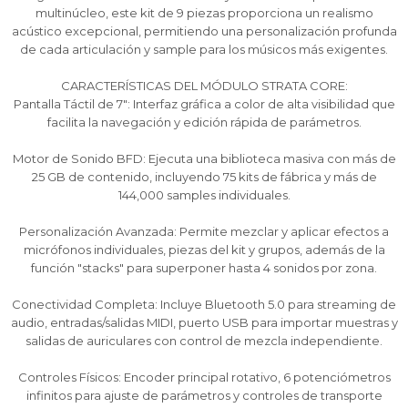
multinúcleo, este kit de 9 piezas proporciona un realismo
acústico excepcional, permitiendo una personalización profunda
de cada articulación y sample para los músicos más exigentes.
CARACTERÍSTICAS DEL MÓDULO STRATA CORE:
Pantalla Táctil de 7": Interfaz gráfica a color de alta visibilidad que
facilita la navegación y edición rápida de parámetros.
Motor de Sonido BFD: Ejecuta una biblioteca masiva con más de
25 GB de contenido, incluyendo 75 kits de fábrica y más de
144,000 samples individuales.
Personalización Avanzada: Permite mezclar y aplicar efectos a
micrófonos individuales, piezas del kit y grupos, además de la
función "stacks" para superponer hasta 4 sonidos por zona.
¡Sumate a la forma más ágil de
¡Sumate a la forma más ágil de
¡Sumate a la forma más ágil de
comprar!
comprar!
comprar!
Conectividad Completa: Incluye Bluetooth 5.0 para streaming de
audio, entradas/salidas MIDI, puerto USB para importar muestras y
Comprá en 3 cuotas sin recargo o hasta en
Comprá en 3 cuotas sin recargo o hasta en
Comprá en 3 cuotas sin recargo o hasta en
salidas de auriculares con control de mezcla independiente.
12 cuotas * ¡Solo con tu cédula!
12 cuotas * ¡Solo con tu cédula!
12 cuotas * ¡Solo con tu cédula!
* sujeto aprobación crediticia.
* sujeto aprobación crediticia.
* sujeto aprobación crediticia.
Controles Físicos: Encoder principal rotativo, 6 potenciómetros
Comprá ahora y Pagá
Comprá ahora y Pagá
Comprá ahora y Pagá
Verifica si estás calificado para comprar con
Verifica si estás calificado para comprar con
Verifica si estás calificado para comprar con
infinitos para ajuste de parámetros y controles de transporte
Pago Después:
Pago Después:
Pago Después: