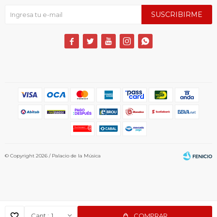
SUSCRIBIRME





© Copyright 2026 / Palacio de la Música
1
COMPRAR