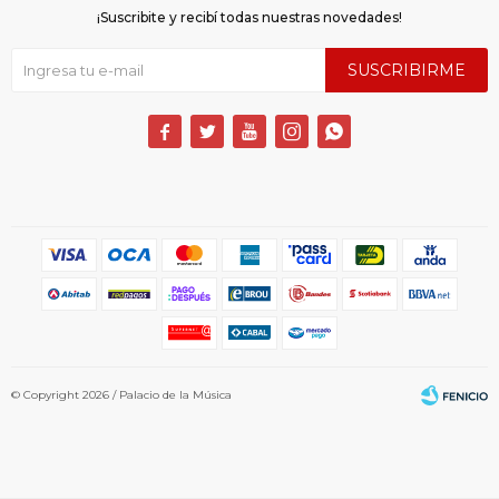
¡Suscribite y recibí todas nuestras novedades!
SUSCRIBIRME





© Copyright 2026 / Palacio de la Música