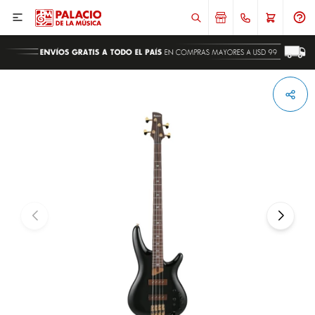

ENVIAR