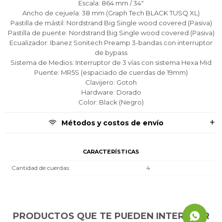
Escala: 864 mm / 34"
Continuar
Continuar
Continuar
Ancho de cejuela: 38 mm (Graph Tech BLACK TUSQ XL)
Pastilla de mástil: Nordstrand Big Single wood covered (Pasiva)
Pastilla de puente: Nordstrand Big Single wood covered (Pasiva)
Ecualizador: Ibanez Sonitech Preamp 3-bandas con interruptor
de bypass
Sistema de Medios: Interruptor de 3 vías con sistema Hexa Mid
Puente: MR5S (espaciado de cuerdas de 19mm)
Clavijero: Gotoh
Hardware: Dorado
Color: Black (Negro)
Métodos y costos de envío
CARACTERÍSTICAS
Cantidad de cuerdas
4
PRODUCTOS QUE TE PUEDEN INTERESAR