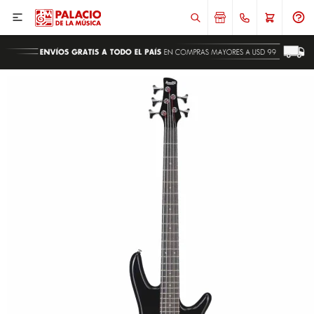

ENVIAR