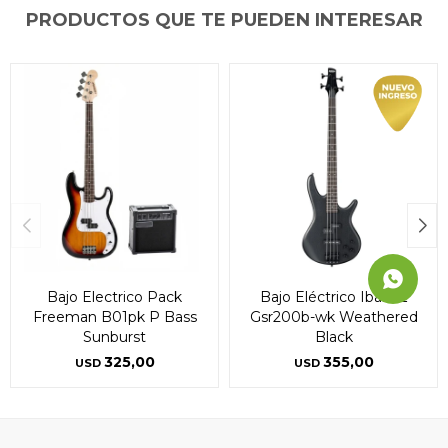
PRODUCTOS QUE TE PUEDEN INTERESAR
Continuar
Continuar
Continuar
Bajo Electrico Pack
Bajo Eléctrico Ibanez
Freeman B01pk P Bass
Gsr200b-wk Weathered
Sunburst
Black
325,00
355,00
USD
USD