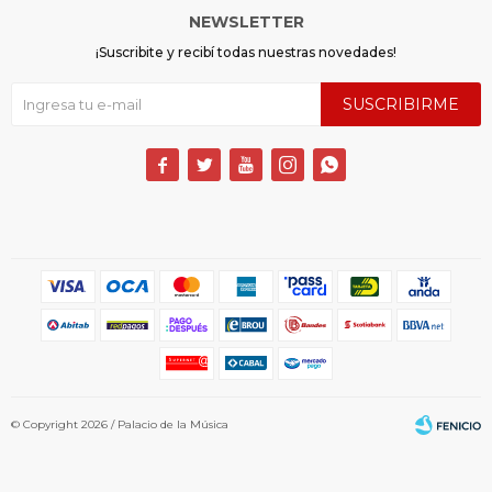
NEWSLETTER
¡Suscribite y recibí todas nuestras novedades!
SUSCRIBIRME





© Copyright 2026 / Palacio de la Música