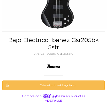
Bajo Eléctrico Ibanez Gsr205bk
5str
GSR205BK-GSR205BK
Este artículo está agotado.
Comprá con
hasta en 12 cuotas
+DETALLE