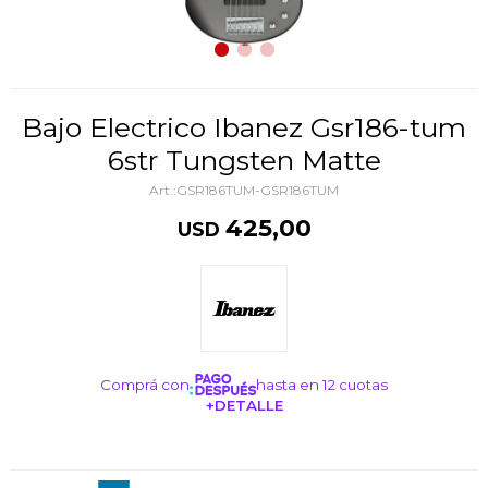
Bajo Electrico Ibanez Gsr186-tum
6str Tungsten Matte
GSR186TUM-GSR186TUM
425,00
USD
Comprá con
hasta en 12 cuotas
+DETALLE
¡ME INTERESA!