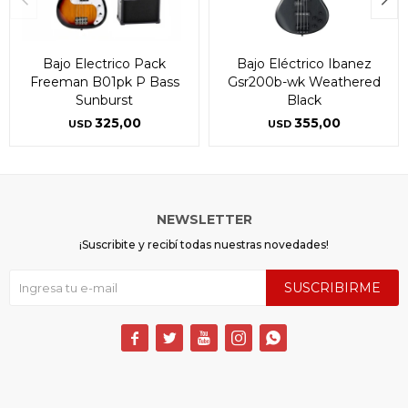
Bajo Electrico Pack
Bajo Eléctrico Ibanez
Freeman B01pk P Bass
Gsr200b-wk Weathered
Sunburst
Black
325,00
355,00
USD
USD
NEWSLETTER
¡Suscribite y recibí todas nuestras novedades!
SUSCRIBIRME




