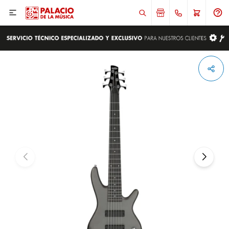

ENVIAR