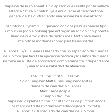
prefieras!
prefieras!
prefieras!
contactanos en
contactanos en
contactanos en
Diapasón de Purpleheart: Un diapasón que resalta por su belleza
preguntas@pagodespues.com.uy
preguntas@pagodespues.com.uy
preguntas@pagodespues.com.uy
Elegí tus productos preferidos
Elegí tus productos preferidos
Elegí tus productos preferidos
estética natural y contribuye a enriquecer el carácter tonal
Fecha de nacimiento
Fecha de nacimiento
Fecha de nacimiento
Elegís Pago Después como metodo de pago
Elegís Pago Después como metodo de pago
Elegís Pago Después como metodo de pago
general del bajo, ofreciendo una respuesta suave al tacto.
* sujeto a aprobación crediticia. El monto disponible
* sujeto a aprobación crediticia. El monto disponible
* sujeto a aprobación crediticia. El monto disponible
puede variar por comercio
puede variar por comercio
puede variar por comercio
Micrófonos Dynamix H: Equipado con dos pastillas pasivas tipo
Día
Día
Día
Mes
Mes
Mes
Año
Año
Año
Humbucker (doble bobina) que entregan un sonido rico, potente,
lleno de cuerpo y libre de ruidos, ideal tanto para líneas
Continuar
Continuar
Continuar
melódicas modernas como para bases sólidas.
Puente B16 / B10 Series: Diseñado con un espaciado de cuerdas
de 16.5 mm que facilita la ejecución técnica y los saltos de cuerda.
Permite un ajuste de entonación completamente independiente
y una sólida estabilidad de afinación.
ESPECIFICACIONES TÉCNICAS:
Color: Tungsten Matte (Gris Tungsteno Mate).
Número de cuerdas: 6 cuerdas.
Mástil: Arce (Maple).
Cuerpo: Okoume.
Diapasón: Purpleheart con incrustaciones de puntos blancos.
Número de trastes: 22 trastes medianos (Medium frets).
Puente: B16 (Espaciado de cuerdas de 16.5 mm).