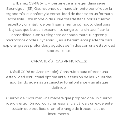
El Ibanez GSR186-TUM pertenece a la legendaria serie
Soundgear (SR) Gio, reconocida mundialmente por ofrecer la
ergonomía, el confort y la versatilidad de Ibanez en un formato
accesible. Este modelo de 6 cuerdas destaca por su cuerpo
esbelto y un mástil de perfil sumamente cómodo, ideal para
bajistas que buscan expandir su rango tonal sin sacrificar la
comodidad. Con su elegante acabado mate Tungsten y
micrófonos dobles Dynamix H, es la herramienta perfecta para
explorar graves profundos y agudos definidos con una estabilidad
sobresaliente.
CARACTERÍSTICAS PRINCIPALES:
¡Sumate a la forma más ágil de
¡Sumate a la forma más ágil de
¡Sumate a la forma más ágil de
comprar!
comprar!
comprar!
Mástil GSR6 de Arce (Maple): Construido para ofrecer una
Comprá en 3 cuotas sin recargo o hasta en
Comprá en 3 cuotas sin recargo o hasta en
Comprá en 3 cuotas sin recargo o hasta en
estabilidad estructural óptima ante la tensión de las 6 cuerdas,
12 cuotas * ¡Solo con tu cédula!
12 cuotas * ¡Solo con tu cédula!
12 cuotas * ¡Solo con tu cédula!
aportando además un carácter tonal brillante y un ataque
* sujeto aprobación crediticia.
* sujeto aprobación crediticia.
* sujeto aprobación crediticia.
definido.
Comprá ahora y Pagá
Comprá ahora y Pagá
Comprá ahora y Pagá
Verifica si estás calificado para comprar con
Verifica si estás calificado para comprar con
Verifica si estás calificado para comprar con
Pago Después:
Pago Después:
Pago Después:
Después, hasta en 12
Después, hasta en 12
Después, hasta en 12
Estás calificado para comprar usando Pago
Estás calificado para comprar usando Pago
Estás calificado para comprar usando Pago
Cuerpo de Okoume: Una madera que proporciona un cuerpo
Ups!
Ups!
Ups!
cuotas y sin tocar tu
cuotas y sin tocar tu
cuotas y sin tocar tu
Después.
Después.
Después.
Cédula de identidad
Cédula de identidad
Cédula de identidad
ligero y ergonómico, con una resonancia cálida y un excelente
sustain que equilibra el amplio rango de frecuencias del
tarjeta de crédito
tarjeta de crédito
tarjeta de crédito
Parece que no tenes oferta, lamentamos
Parece que no tenes oferta, lamentamos
Parece que no tenes oferta, lamentamos
¡Algo salió mal!
¡Algo salió mal!
¡Algo salió mal!
¡Tenés hasta
¡Tenés hasta
¡Tenés hasta
para comprar en las cuotas que
para comprar en las cuotas que
para comprar en las cuotas que
instrumento.
el inconveniente, por cualquier duda
el inconveniente, por cualquier duda
el inconveniente, por cualquier duda
Por favor intenta nuevamente mas tarde.
Por favor intenta nuevamente mas tarde.
Por favor intenta nuevamente mas tarde.
Celular
Celular
Celular