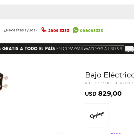
|
¿Necesitas ayuda?
2909 3333
098093333
ENVIAR
Bajo Eléctr
EBG3CHCH1-EBG3CHC
829,00
USD