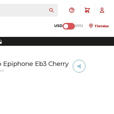
USD
UYU
Tiendas
ico Epiphone Eb3 Cherry
H1