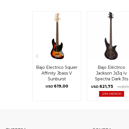
Bajo Electrico Squier
Bajo Eléctrico
Affinity Jbass V
Jackson Js3q Iv
Sunburst
Spectra Dark 3ts
619,00
621,75
USD
USD
829,
USD
25