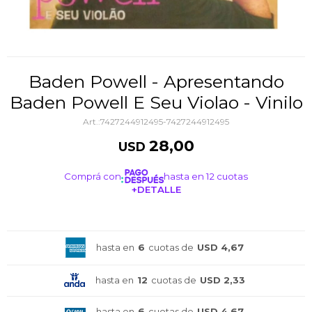
Baden Powell - Apresentando
Baden Powell E Seu Violao - Vinilo
7427244912495-7427244912495
28,00
USD
Comprá con
hasta en 12 cuotas
+DETALLE
¡ME INTERESA!
hasta en
6
cuotas de
USD 4,67
hasta en
12
cuotas de
USD 2,33
hasta en
6
cuotas de
USD 4,67