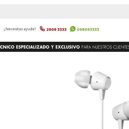
|
¿Necesitas ayuda?
2909 3333
098093333
ENVIAR