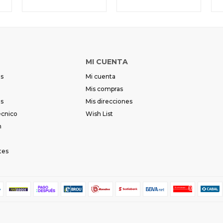
MI CUENTA
es
Mi cuenta
Mis compras
es
Mis direcciones
écnico
Wish List
m
tes