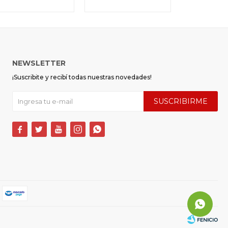
NEWSLETTER
¡Suscribite y recibí todas nuestras novedades!
SUSCRIBIRME




