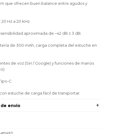
mm que ofrecen buen balance entre agudos y
 20 Hz a 20 kHz
sensibilidad aproximada de –42 dB ± 3 dB
tería de 300 mAh, carga completa del estuche en
ntes de voz (Siri / Google) y funciones de manos
eo)
Tipo-C
on estuche de carga fácil de transportar.
 de envío
uetooth