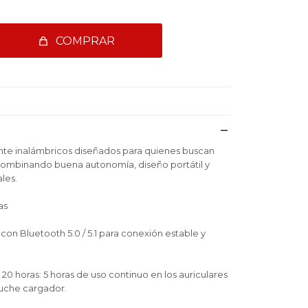
COMPRAR
te inalámbricos diseñados para quienes buscan
, combinando buena autonomía, diseño portátil y
les.
as
con Bluetooth 5.0 / 5.1 para conexión estable y
20 horas: 5 horas de uso continuo en los auriculares
stuche cargador.