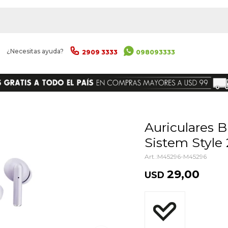
|
¿Necesitas ayuda?
2909 3333
098093333
ENVIAR
Auriculares Bluetooth Energy
Sistem Style 
M45296-M45296
29,00
USD