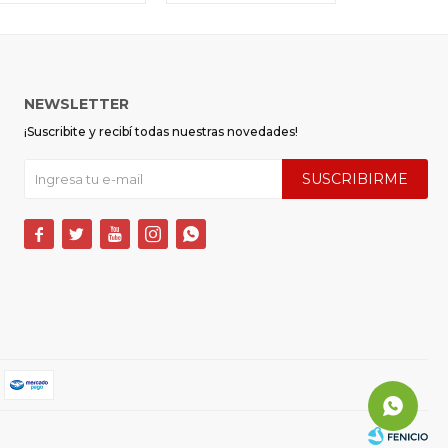
NEWSLETTER
¡Suscribite y recibí todas nuestras novedades!
SUSCRIBIRME




