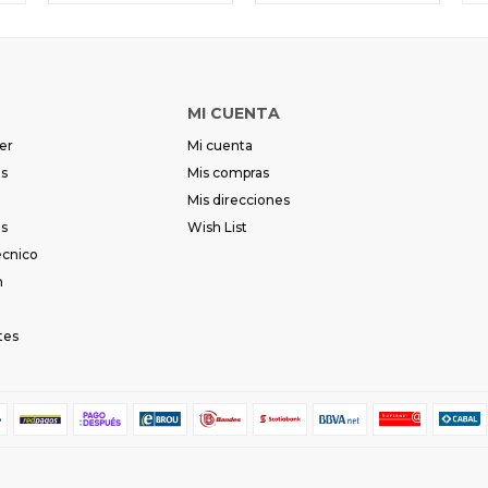
MI CUENTA
er
Mi cuenta
es
Mis compras
Mis direcciones
es
Wish List
écnico
m
tes