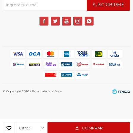
SUSCRIBIRME





© Copyright 2026 / Palacio de la Música
1
COMPRAR
Fenicio