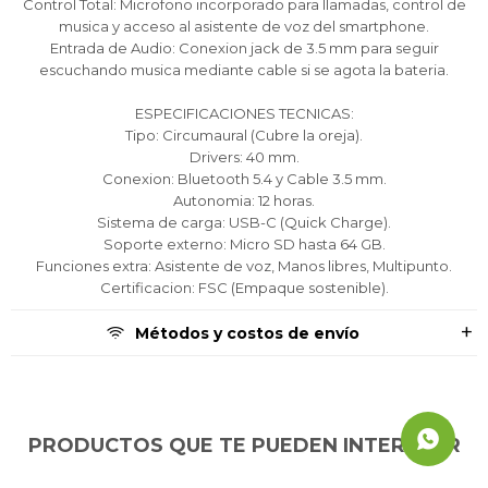
Continuar
Continuar
Continuar
Control Total: Microfono incorporado para llamadas, control de
musica y acceso al asistente de voz del smartphone.
Entrada de Audio: Conexion jack de 3.5 mm para seguir
escuchando musica mediante cable si se agota la bateria.
ESPECIFICACIONES TECNICAS:
Tipo: Circumaural (Cubre la oreja).
Drivers: 40 mm.
Conexion: Bluetooth 5.4 y Cable 3.5 mm.
Autonomia: 12 horas.
Sistema de carga: USB-C (Quick Charge).
Soporte externo: Micro SD hasta 64 GB.
Funciones extra: Asistente de voz, Manos libres, Multipunto.
Certificacion: FSC (Empaque sostenible).
Métodos y costos de envío
PRODUCTOS QUE TE PUEDEN INTERESAR