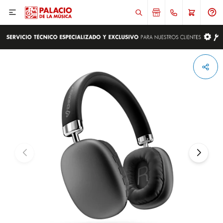

ENVIAR