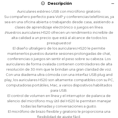
Descripción
¡Sumate a la forma más ágil de
¡Sumate a la forma más ágil de
¡Sumate a la forma más ágil de
comprar!
comprar!
comprar!
Auriculares estéreo USB con micrófono giratorio.
Su compañero perfecto para VoIP y conferencias telefónicas, ya
Comprá en 3 cuotas sin recargo o hasta en
Comprá en 3 cuotas sin recargo o hasta en
Comprá en 3 cuotas sin recargo o hasta en
sea en una oficina abierta o trabajando desde casa, asistiendo a
12 cuotas * ¡Solo con tu cédula!
12 cuotas * ¡Solo con tu cédula!
12 cuotas * ¡Solo con tu cédula!
clases de aprendizaje electrónico o juegos en línea.
* sujeto aprobación crediticia.
* sujeto aprobación crediticia.
* sujeto aprobación crediticia.
¡Nuestros auriculares HS20 ofrecen un rendimiento increíble de
Comprá ahora y Pagá
Comprá ahora y Pagá
Comprá ahora y Pagá
Verifica si estás calificado para comprar con
Verifica si estás calificado para comprar con
Verifica si estás calificado para comprar con
alta calidad a un precio que está al alcance de todos los
Pago Después:
Pago Después:
Pago Después:
Después, hasta en 12
Después, hasta en 12
Después, hasta en 12
Estás calificado para comprar usando Pago
Estás calificado para comprar usando Pago
Estás calificado para comprar usando Pago
presupuestos!
Ups!
Ups!
Ups!
cuotas y sin tocar tu
cuotas y sin tocar tu
cuotas y sin tocar tu
Después.
Después.
Después.
Cédula de identidad
Cédula de identidad
Cédula de identidad
El diseño ultraligero de los auriculares HS20 le permite
tarjeta de crédito
tarjeta de crédito
tarjeta de crédito
Parece que no tenes oferta, lamentamos
Parece que no tenes oferta, lamentamos
Parece que no tenes oferta, lamentamos
¡Algo salió mal!
¡Algo salió mal!
¡Algo salió mal!
mantenerlos puestos durante sesiones prolongadas de chat,
¡Tenés hasta
¡Tenés hasta
¡Tenés hasta
para comprar en las cuotas que
para comprar en las cuotas que
para comprar en las cuotas que
el inconveniente, por cualquier duda
el inconveniente, por cualquier duda
el inconveniente, por cualquier duda
conferencias o juegos sin sentir el peso sobre su cabeza. Los
Por favor intenta nuevamente mas tarde.
Por favor intenta nuevamente mas tarde.
Por favor intenta nuevamente mas tarde.
Celular
Celular
Celular
prefieras!
prefieras!
prefieras!
contactanos en
contactanos en
contactanos en
auriculares de forma ovalada contienen controladores de alta
preguntas@pagodespues.com.uy
preguntas@pagodespues.com.uy
preguntas@pagodespues.com.uy
Elegí tus productos preferidos
Elegí tus productos preferidos
Elegí tus productos preferidos
resolución de 30 mm que le brindan una gran claridad de voz.
Con una diadema ultra cómoda con una interfaz USB plug and
Fecha de nacimiento
Fecha de nacimiento
Fecha de nacimiento
Elegís Pago Después como metodo de pago
Elegís Pago Después como metodo de pago
Elegís Pago Después como metodo de pago
play, los auriculares HS20 son altamente compatibles con su PC,
* sujeto a aprobación crediticia. El monto disponible
* sujeto a aprobación crediticia. El monto disponible
* sujeto a aprobación crediticia. El monto disponible
computadoras portátiles, Mac, a varios dispositivos habilitados
puede variar por comercio
puede variar por comercio
puede variar por comercio
Día
Día
Día
Mes
Mes
Mes
Año
Año
Año
para USB.
El control de volumen en línea y el interruptor de palanca de
silencio del micrófono muy útil del HS20 le permiten manejar
Continuar
Continuar
Continuar
todas las llamadas y conversaciones a gusto.
El micrófono de brazo flexible y giratorio le proporciona una
flexibilidad de ajuste fácil.