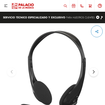

ENVIAR