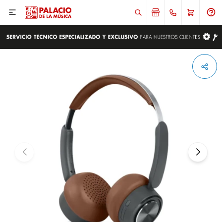

ENVIAR