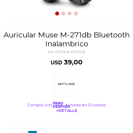
Auricular Muse M-271db Bluetooth
Inalambrico
M271DB-M271DB
39,00
USD
Comprá con
hasta en 12 cuotas
+DETALLE
¡ME INTERESA!