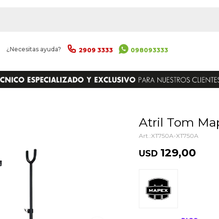
|
¿Necesitas ayuda?
2909 3333
098093333
ENVIAR
Atril Tom M
XT750A-XT750A
129,00
USD