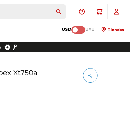
USD
UYU
Tiendas
apex Xt750a