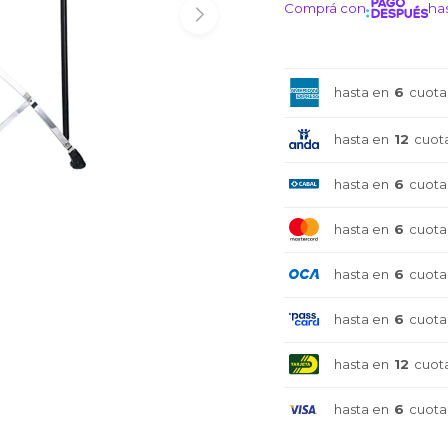
Comprá con
has
¡ME I
hasta en
6
cuota
hasta en
12
cuot
hasta en
6
cuota
hasta en
6
cuota
hasta en
6
cuota
hasta en
6
cuota
hasta en
12
cuot
¡Sumate a la forma más ágil de
¡Sumate a la forma más ágil de
¡Sumate a la forma más ágil de
hasta en
6
cuota
comprar!
comprar!
comprar!