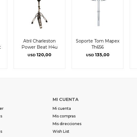
Atril Charleston
Soporte Tom Mapex
t
Power Beat H4u
Th656
120,00
135,00
USD
USD
MI CUENTA
er
Mi cuenta
es
Mis compras
Mis direcciones
es
Wish List