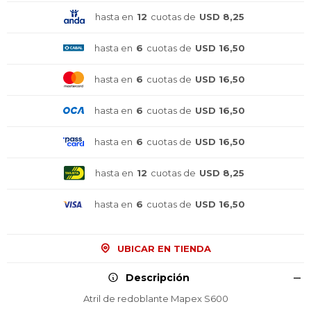
hasta en
12
cuotas de
USD 8,25
hasta en
6
cuotas de
USD 16,50
hasta en
6
cuotas de
USD 16,50
hasta en
6
cuotas de
USD 16,50
hasta en
6
cuotas de
USD 16,50
hasta en
12
cuotas de
USD 8,25
hasta en
6
cuotas de
USD 16,50
¡Sumate a la forma más ágil de
¡Sumate a la forma más ágil de
¡Sumate a la forma más ágil de
comprar!
comprar!
comprar!
Comprá en 3 cuotas sin recargo o hasta en
Comprá en 3 cuotas sin recargo o hasta en
Comprá en 3 cuotas sin recargo o hasta en
UBICAR EN TIENDA
12 cuotas * ¡Solo con tu cédula!
12 cuotas * ¡Solo con tu cédula!
12 cuotas * ¡Solo con tu cédula!
* sujeto aprobación crediticia.
* sujeto aprobación crediticia.
* sujeto aprobación crediticia.
Descripción
Comprá ahora y Pagá
Comprá ahora y Pagá
Comprá ahora y Pagá
Verifica si estás calificado para comprar con
Verifica si estás calificado para comprar con
Verifica si estás calificado para comprar con
Pago Después:
Pago Después:
Pago Después:
Después, hasta en 12
Después, hasta en 12
Después, hasta en 12
Atril de redoblante Mapex S600
Estás calificado para comprar usando Pago
Estás calificado para comprar usando Pago
Estás calificado para comprar usando Pago