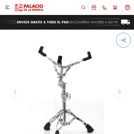

ENVIAR