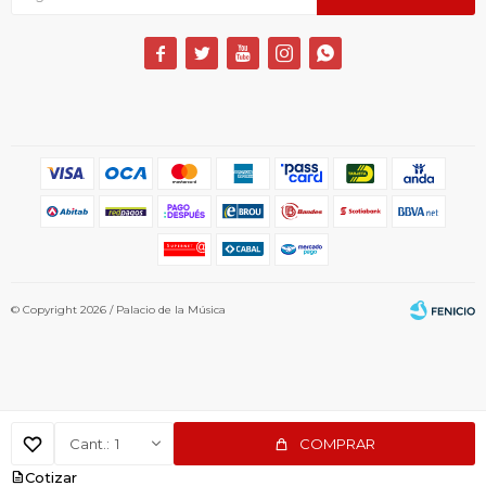





© Copyright 2026 / Palacio de la Música
1
COMPRAR
Fenicio
Cotizar