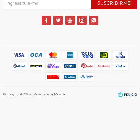
SUSCRIBIRME





© Copyright 2026 / Palacio de la Música
Fenicio