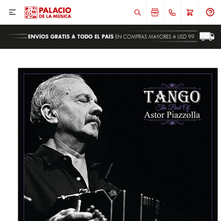

ENVIAR