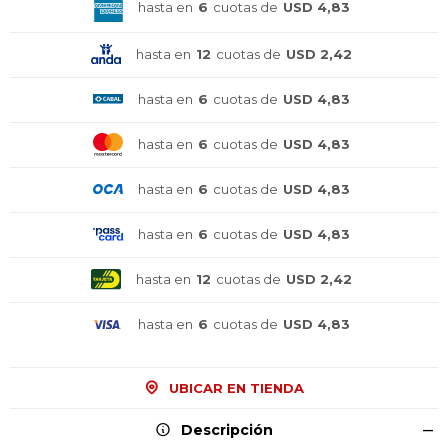
hasta en
6
cuotas de
USD 4,83
hasta en
12
cuotas de
USD 2,42
hasta en
6
cuotas de
USD 4,83
hasta en
6
cuotas de
USD 4,83
hasta en
6
cuotas de
USD 4,83
hasta en
6
cuotas de
USD 4,83
hasta en
12
cuotas de
USD 2,42
hasta en
6
cuotas de
USD 4,83
¡Sumate a la forma más ágil de
¡Sumate a la forma más ágil de
¡Sumate a la forma más ágil de
comprar!
comprar!
comprar!
UBICAR EN TIENDA
Comprá en 3 cuotas sin recargo o hasta en
Comprá en 3 cuotas sin recargo o hasta en
Comprá en 3 cuotas sin recargo o hasta en
12 cuotas * ¡Solo con tu cédula!
12 cuotas * ¡Solo con tu cédula!
12 cuotas * ¡Solo con tu cédula!
Descripción