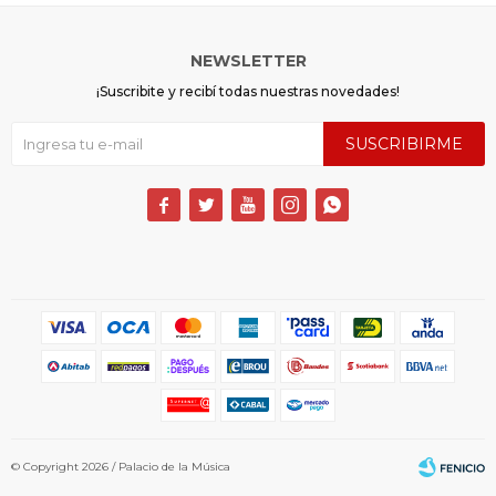
NEWSLETTER
¡Suscribite y recibí todas nuestras novedades!
SUSCRIBIRME





© Copyright 2026 / Palacio de la Música