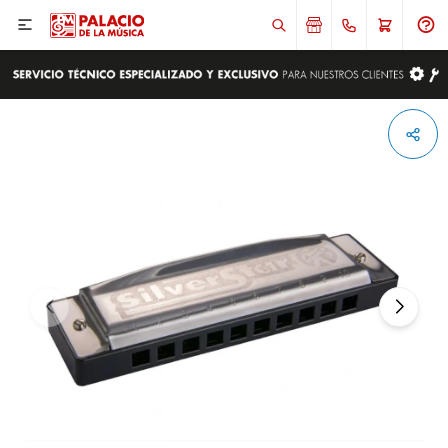

ENVIAR